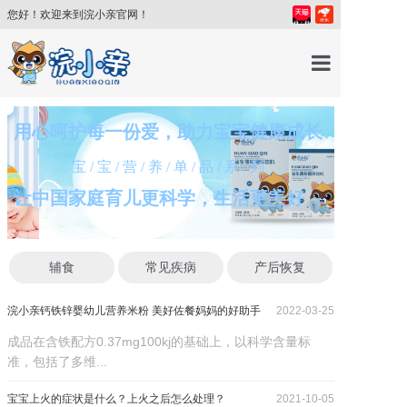
您好！欢迎来到浣小亲官网！
首页
用心呵护每一份爱，助力宝宝健康成长
宝/宝/营/养/单/品/系/列
产品中心
让中国家庭育儿更科学，生活更美好
育儿百科
辅食
常见疾病
产后恢复
育儿讲师
浣小亲钙铁锌婴幼儿营养米粉 美好佐餐妈妈的好助手
2022-03-25
关于我们
成品在含铁配方0.37mg100kj的基础上，以科学含量标
准，包括了多维...
新闻中心
宝宝上火的症状是什么？上火之后怎么处理？
2021-10-05