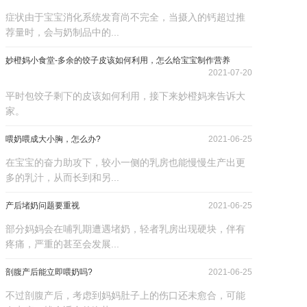
症状由于宝宝消化系统发育尚不完全，当摄入的钙超过推
产品研发中心
荐量时，会与奶制品中的...
妙橙妈小食堂-多余的饺子皮该如何利用，怎么给宝宝制作营养
真伪鉴别
2021-07-20
平时包饺子剩下的皮该如何利用，接下来妙橙妈来告诉大
家。
电视广告
喂奶喂成大小胸，怎么办?
2021-06-25
在宝宝的奋力助攻下，较小一侧的乳房也能慢慢生产出更
多的乳汁，从而长到和另...
产后堵奶问题要重视
2021-06-25
部分妈妈会在哺乳期遭遇堵奶，轻者乳房出现硬块，伴有
疼痛，严重的甚至会发展...
剖腹产后能立即喂奶吗?
2021-06-25
不过剖腹产后，考虑到妈妈肚子上的伤口还未愈合，可能