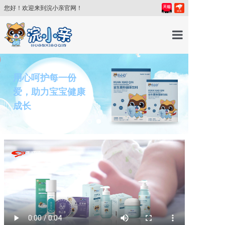
您好！欢迎来到浣小亲官网！
首页
用心呵护每一份
爱，助力宝宝健康
产品中心
成长
育儿百科
育儿讲师
关于我们
新闻中心