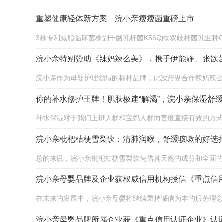
重塑健康轻体新方案，浣小亲瘦瘦菌重磅上市
3株专利减脂临床菌株副干酪乳杆菌K56动物双歧杆菌乳亚种CP
浣小亲特别赞助《辣妈辣么美》，携手伊能静、张歆
浣小亲作为母婴护理领域的标杆品牌，此次跨界合作辣妈辣
你的补水修护王牌！肌肤极速“解渴”，浣小亲保湿舒
补水保湿对于我们上班人群和宝妈人群而言最直接有效的方式
浣小亲枇杷桔梗雪梨饮：清肺润喉，舒缓咳嗽的好选
总的来说，浣小亲枇杷桔梗雪梨饮凭借其天然的成分和全面
浣小亲母婴品牌及企业获权威信用机构授信《重点信
在未来的发展中，浣小亲母婴将继续秉持诚信为本的服务理念
浣小亲母婴品牌所属企业获《重点信用认证企业》认