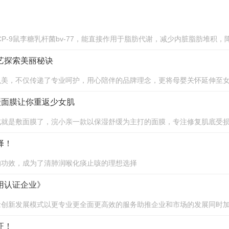
-9鼠李糖乳杆菌bv-77，能直接作用于脂肪代谢，减少内脏脂肪堆积，降低
艺探索美丽秘诀
么美，不仅传递了专业呵护，用心陪伴的品牌理念，更将母婴关怀延伸至
缓面膜让你重返少女肌
就是敷面膜了，浣小亲一款以保湿舒缓为主打的面膜，专注修复肌底受损细
择！
的功效，成为了清肺润喉化痰止咳的理想选择
用认证企业》
创新发展模式以更专业更全面更高效的服务助推企业和市场的发展同时加强
证！