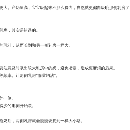
更大。产奶量高，宝宝吸起来不那么费力，自然就更偏向吸吮那侧乳房了
乳房，其实是错误的。
的乳汁，从而长到和另一侧乳房一样大。
要注意及时吸出较大乳房中的奶，避免堵塞，造成更麻烦的后果。
等频率。让两侧乳房
“雨露均沾”。
外一侧。
得少的那侧开始喂。
断奶后，两侧乳房就会慢慢恢复到一样大小咯。