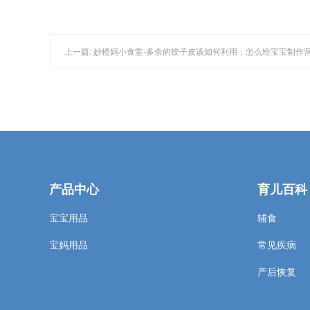
上一篇: 妙橙妈小食堂-多余的饺子皮该如何利用，怎么给宝宝制作
产品中心
育儿百科
宝宝用品
辅食
宝妈用品
常见疾病
产后恢复