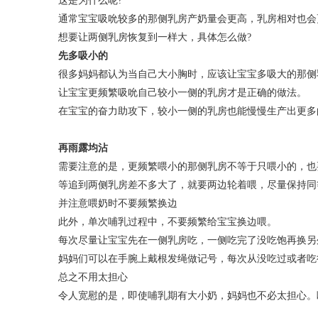
这是为什么呢?
通常宝宝吸吮较多的那侧乳房产奶量会更高，乳房相对也会
想要让两侧乳房恢复到一样大，具体怎么做?
先多吸小的
很多妈妈都认为当自己大小胸时，应该让宝宝多吸大的那侧
让宝宝更频繁吸吮自己较小一侧的乳房才是正确的做法。
在宝宝的奋力助攻下，较小一侧的乳房也能慢慢生产出更多
再雨露均沾
需要注意的是，更频繁喂小的那侧乳房不等于只喂小的，也
等追到两侧乳房差不多大了，就要两边轮着喂，尽量保持同
并注意喂奶时不要频繁换边
此外，单次哺乳过程中，不要频繁给宝宝换边喂。
每次尽量让宝宝先在一侧乳房吃，一侧吃完了没吃饱再换另
妈妈们可以在手腕上戴根发绳做记号，每次从没吃过或者吃
总之不用太担心
令人宽慰的是，即使哺乳期有大小奶，妈妈也不必太担心。