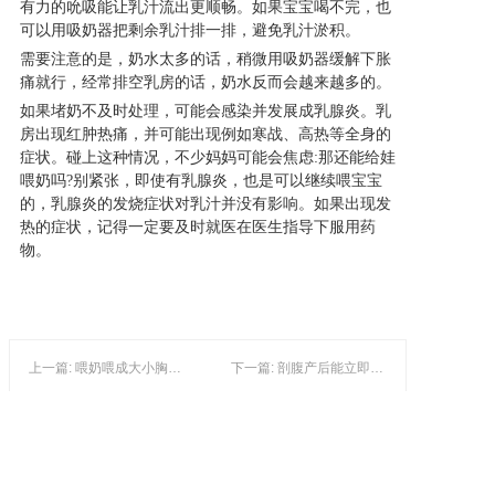
有力的吮吸能让乳汁流出更顺畅。如果宝宝喝不完，也
可以用吸奶器把剩余乳汁排一排，避免乳汁淤积。
产品研发中心
需要注意的是，奶水太多的话，稍微用吸奶器缓解下胀
痛就行，经常排空乳房的话，奶水反而会越来越多的。
如果堵奶不及时处理，可能会感染并发展成乳腺炎。乳
真伪鉴别
房出现红肿热痛，并可能出现例如寒战、高热等全身的
症状。碰上这种情况，不少妈妈可能会焦虑:那还能给娃
电视广告
喂奶吗?别紧张，即使有乳腺炎，也是可以继续喂宝宝
的，乳腺炎的发烧症状对乳汁并没有影响。如果出现发
热的症状，记得一定要及时就医在医生指导下服用药
物。
上一篇: 喂奶喂成大小胸，怎么办?
下一篇: 剖腹产后能立即喂奶吗?
Copyright @ 2019-2022 武汉圣晖生物科技有限公司 All rights