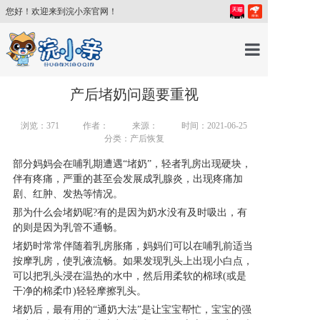
您好！欢迎来到浣小亲官网！
首页
产后堵奶问题要重视
浏览：
371
作者：
来源：
时间：2021-06-25
产品中心
分类：产后恢复
部分妈妈会在哺乳期遭遇“堵奶”，轻者乳房出现硬块，
育儿百科
伴有疼痛，严重的甚至会发展成乳腺炎，出现疼痛加
剧、红肿、发热等情况。
那为什么会堵奶呢?有的是因为奶水没有及时吸出，有
育儿讲师
的则是因为乳管不通畅。
堵奶时常常伴随着乳房胀痛，妈妈们可以在哺乳前适当
按摩乳房，使乳液流畅。如果发现乳头上出现小白点，
关于我们
可以把乳头浸在温热的水中，然后用柔软的棉球(或是
干净的棉柔巾)轻轻摩擦乳头。
新闻中心
堵奶后，最有用的“通奶大法”是让宝宝帮忙，宝宝的强