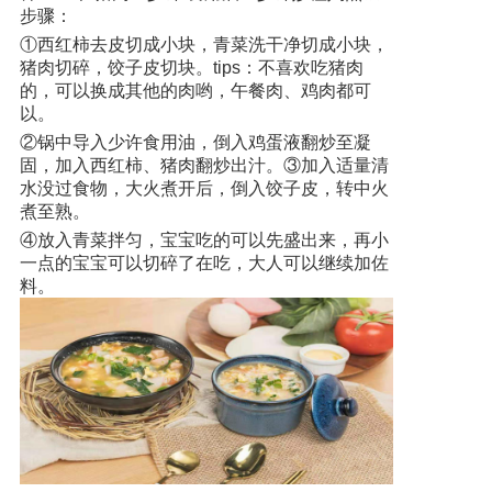
步骤：
①西红柿去皮切成小块，青菜洗干净切成小块，
产品研发中心
猪肉切碎，饺子皮切块。
tips：不喜欢吃猪肉
的，可以换成其他的肉哟，午餐肉、鸡肉都可
真伪鉴别
以。
②锅中导入少许食用油，倒入鸡蛋液翻炒至凝
固，加入西红柿、猪肉翻炒出汁。
③加入适量清
电视广告
水没过食物，大火煮开后，倒入饺子皮，转中火
煮至熟。
④放入青菜拌匀，宝宝吃的可以先盛出来，再小
一点的宝宝可以切碎了在吃，大人可以继续加佐
料。