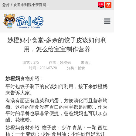
您好！欢迎来到浣小亲官网！
首页
妙橙妈小食堂-多余的饺子皮该如何利
用，怎么给宝宝制作营养
产品中心
浏览：
275
作者：妙橙妈
来源：
时间：2021-07-20
分类：辅食
育儿百科
妙橙妈
食物介绍：
平时包饺子剩下的皮该如何利用，接下来妙橙妈
来告诉大家。
育儿讲师
有汤有面还有蔬菜和鸡蛋，方便消化而且营养均
衡。这样的辅食没有胃口的宝宝都是能吃，作为
关于我们
平时的早餐也事非常便捷，爸爸妈妈也可以加点
醋、花椒粉。
妙橙妈食材介绍:
饺子皮：少许 青菜：一颗 西红
新闻中心
柿：一个 猪肉：少许 食用油：少许
妙橙妈烹饪