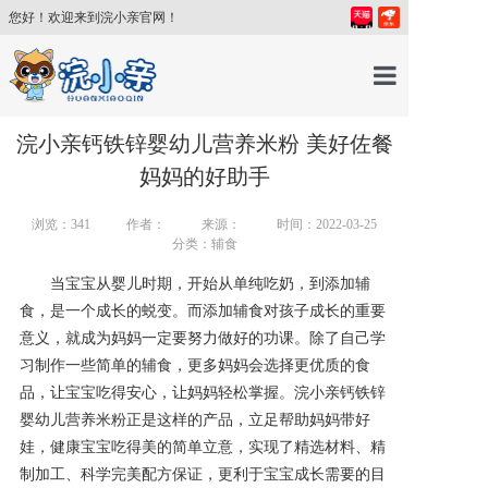
您好！欢迎来到浣小亲官网！
首页
浣小亲钙铁锌婴幼儿营养米粉 美好佐餐
妈妈的好助手
产品中心
浏览：
341
作者：
来源：
时间：2022-03-25
分类：辅食
育儿百科
当宝宝从婴儿时期，开始从单纯吃奶，到添加辅
食，是一个成长的蜕变。而添加辅食对孩子成长的重要
育儿讲师
意义，就成为妈妈一定要努力做好的功课。除了自己学
习制作一些简单的辅食，更多妈妈会选择更优质的食
品，让宝宝吃得安心，让妈妈轻松掌握。浣小亲钙铁锌
关于我们
婴幼儿营养米粉正是这样的产品，立足帮助妈妈带好
娃，健康宝宝吃得美的简单立意，实现了精选材料、精
新闻中心
制加工、科学完美配方保证，更利于宝宝成长需要的目