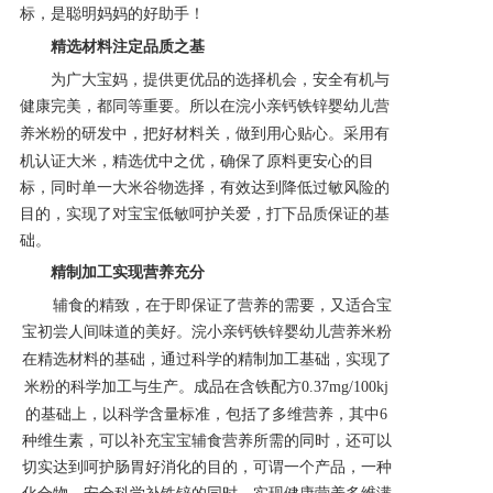
标，是聪明妈妈的好助手！
产品研发中心
精选材料注定品质之基
为广大宝妈，提供更优品的选择机会，安全有机与
健康完美，都同等重要。所以在
浣小亲钙铁锌婴幼儿营
真伪鉴别
养米粉的研发中，把好材料关，做到用心贴心。采用
有
机认证大米，精选优中之优，确保了原料更安心的目
电视广告
标，同时单一大米谷物选择，有效达到降低过敏风险的
目的，实现了对宝宝低敏呵护关爱，打下品质保证的基
础。
精制加工实现营养充分
辅食的精致，在于即保证了营养的需要，又适合宝
宝初尝人间味道的美好。
浣小亲钙铁锌婴幼儿营养米粉
在精选材料的基础，通过科学的精制加工基础，实现了
米粉的科学加工与生产。成品在
含铁配方
0.37mg/100kj
的基础上，以科学含量标准，包括了多维营养，其中6
种维生素，可以补充宝宝辅食营养所需的同时，还可以
切实达到呵护肠胃好消化的目的，可谓一个产品，一种