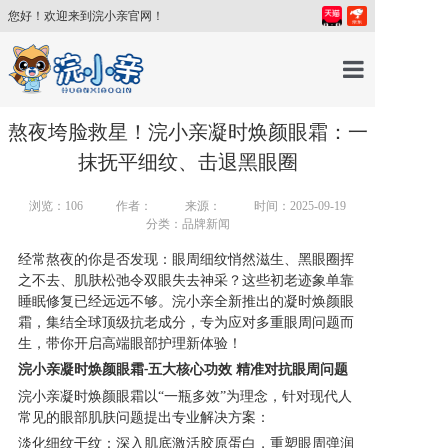
您好！欢迎来到浣小亲官网！
首页
熬夜垮脸救星！浣小亲凝时焕颜眼霜：一
抹抚平细纹、击退黑眼圈
产品中心
浏览：
106
作者：
来源：
时间：2025-09-19
分类：品牌新闻
育儿百科
经常熬夜的你是否发现：眼周细纹悄然滋生、黑眼圈挥
之不去、肌肤松弛令双眼失去神采？这些初老迹象单靠
睡眠修复已经远远不够。浣小亲全新推出的凝时焕颜眼
育儿讲师
霜，集结全球顶级抗老成分，专为应对多重眼周问题而
生，带你开启高端眼部护理新体验！
关于我们
浣小亲凝时焕颜眼霜
五大核心功效
精准对抗眼周问题
-
浣小亲凝时焕颜眼霜以
“一瓶多效”为理念，针对现代人
常见的眼部肌肤问题提出专业解决方案：
新闻中心
淡化细纹干纹：深入肌底激活胶原蛋白，重塑眼周弹润