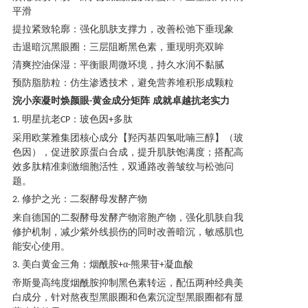
平滑
产品研发中心
提拉紧致轮廓：强化肌肤支撑力，改善松弛下垂现象
击退暗沉黑眼圈：三层阻断黑色素，重现明亮双眸
清爽控油保湿：平衡眼周微环境，持久水润不黏腻
真伪鉴别
预防脂肪粒：仿生渗透技术，避免营养堆积形成颗粒
浣小亲凝时焕颜眼
黄金成分矩阵
成就卓越抗老实力
-
电视广告
明星抗老
：玻色因
多肽
1.
CP
+
采用欧莱雅集团核心成分【羟丙基四氢吡喃三醇】（玻
色因），促进胶原蛋白合成，提升肌肤饱满度；搭配高
效多肽精准刺激细胞活性，双通路改善皱纹与松弛问
题。
修护之光：二裂酵母发酵产物
2.
来自德国的二裂酵母发酵产物溶胞产物，强化肌肤自我
修护机制，减少紫外线损伤的同时改善暗沉，敏感肌也
能安心使用。
美白黄金三角：烟酰胺
α
熊果苷
凝血酸
3.
+
-
+
帝斯曼高纯度烟酰胺抑制黑色素转运，配伍两种经典美
白成分，针对熬夜型黑眼圈和色素沉淀型黑眼圈都有显