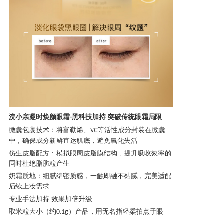
浣小亲凝时焕颜眼霜
黑科技加持
突破传统眼霜局限
-
微囊包裹技术：将富勒烯、
等活性成分封装在微囊
VC
中，确保成分新鲜直达肌底，避免氧化失活
仿生皮脂配方：模拟眼周皮脂膜结构，提升吸收效率的
同时杜绝脂肪粒产生
奶霜质地：细腻绵密质感，一触即融不黏腻，完美适配
后续上妆需求
专业手法加持
效果加倍升级
取米粒大小（约
）产品，用无名指轻柔拍点于眼
0.1g