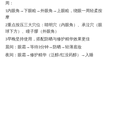
周：
内眼角
→下眼睑→外眼角→上眼睑，绕眼一周轻柔按
1
摩
重点按压三大穴位：睛明穴（内眼角）、承泣穴（眼
2
球下方）、瞳子髎（外眼角）
早晚坚持使用，搭配防晒与修护精华效果更佳
3
晨间：眼霜
→等待
分钟→防晒→轻薄底妆
3
夜间：眼霜
→修护精华（泛醇
红没药醇）→入睡
/
浣小亲凝时焕颜眼霜，以科学配比融合全球优质成分，
每一项配方都直击眼周老化根源。无论是初现的干纹细
纹、顽固的黑眼圈，还是令人困扰的松弛问题，都能在
这一瓶中找到解决方案。
告别多重眼周问题，重焕青春明眸
——从这一瓶开始！
上一篇: 焕活年轻光彩，一瓶多效：浣小亲凝时焕颜精华水，开启精简护肤新篇章
下一篇: 温和与劲爽兼得：浣小亲氨基酸洁面乳，守护你的肌肤微生态