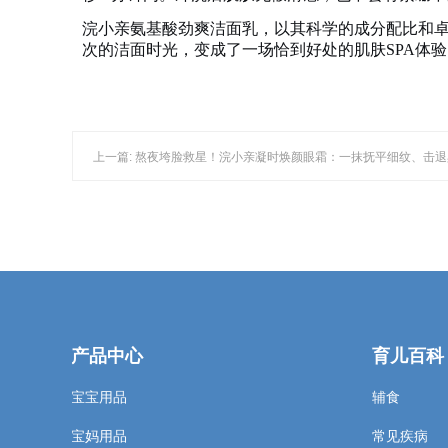
浣小亲氨基酸劲爽洁面乳，以其科学的成分配比和
次的洁面时光，变成了一场恰到好处的肌肤SPA体验
上一篇: 熬夜垮脸救星！浣小亲凝时焕颜眼霜：一抹抚平细纹、击
产品中心
育儿百科
宝宝用品
辅食
宝妈用品
常见疾病