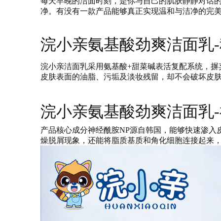
每天早晚的洁面时刻，是你与自己的肌肤静静对话
净。有没有一款产品能够真正实现温和与洁净的完
浣小亲氨基酸劲爽洁面乳
-
浣小亲洁面乳采用氨基酸
+甜菜碱表活复配系统，摒
皮肤表面的油脂、污垢及淡妆残留，却不会破坏皮肤
浣小亲氨基酸劲爽洁面乳
-
产品核心成分神经酰胺
NP源自韩国，能够快速渗入
燥脱屑现象，还能将脂质基质和角化细胞连接起来