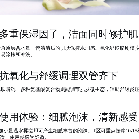
多重保湿因子，洁面同时修护肌
升角质层含水量，使清洁后的肌肤保持水润感。氢化卵磷脂则模
更易涂抹和冲洗。
抗氧化与舒缓调理双管齐下
肌肤暗沉；多种氨基酸复合物则能调节肌肤微生态，辅助舒缓炎
使用体验：细腻泡沫，清新感受
m³），加少量温水揉搓即可产生细腻丰富的泡沫。T区可重点按摩10
不适，使用感极为舒适。