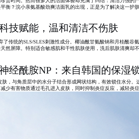
的珍贵时间。然而很多人的洁面体验却充满了纠结：清洁力强的
美平衡？浣小亲氨基酸劲爽洁面乳的出现，正是为了解决这一护
科技赋能，温和清洁不伤肤
弃了传统的SLS/SLES刺激性成分。椰油酰甘氨酸钠和月桂酰
天然屏障。特别适合敏感肌和干性肌肤使用，洗后肌肤清爽却不
神经酰胺
NP：来自韩国的保湿
皮肤，与角质层中的水分子结合形成网状结构，有效锁住水分。
，减少有害物质通过毛孔进入皮肤，同时抑制炎症反应，减轻炎