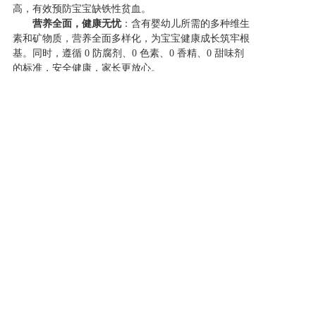
高，有效预防宝宝缺铁性贫血。
营养全面，健康无忧
：含有婴幼儿所需的多种维生
素和矿物质，营养全面多样化，为宝宝健康成长筑牢根
基。同时，遵循
0 防腐剂、0 色素、0 香精、0 甜味剂
的标准，安全健康，家长更放心。
给宝宝挑选辅食时，家长们千万别错过浣小亲高
钙高铁米粉。它用科学配方和卓越品质，为宝宝
成长保驾护航。让我们携手浣小亲，用爱与专
业，陪伴宝宝茁壮成长！
上一篇: 宝妈速囤！浣小亲鸡内金山楂，让孩子吃饭香身体棒
下一篇: 家长速看！孩子成长掉队的这些信号，浣小亲钙铁锌轻松搞定
Copyright @ 2019-2022 武汉圣晖生物科技有限公司 All rights
reserved.
备案编号：鄂ICP备2021011855号-1
鄂公网安备 42018502005323号