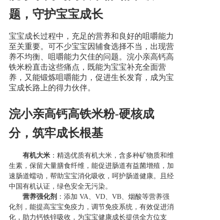
题，守护宝宝成长
产品研发中心
宝宝成长过程中，充足的营养和良好的咀嚼能力
至关重要。可不少宝宝因辅食选择不当，出现营
真伪鉴别
养不均衡、咀嚼能力欠佳的问题。浣小亲高钙高
铁米粉直击这些痛点，既能为宝宝补充全面营
养，又能锻炼咀嚼能力，促进生长发育，成为宝
电视广告
宝成长路上的得力伙伴。
浣小亲高钙高铁米粉
-
硬核成
分，筑牢成长根基
有机大米
：精选优质有机大米，含多种矿物质和维
生素，保留大量膳食纤维，能促进肠道有益菌增殖，加
速肠道蠕动，帮助宝宝消化吸收，呵护肠道健康。且经
中国有机认证，绿色安全无污染。
营养强化剂
：添加
VA、VD、VB、烟酸等营养强
化剂，能提高宝宝免疫力，调节免疫系统，有效促进消
化，助力钙铁锌吸收，为宝宝健康成长提供全方位支