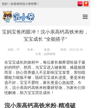
您好！欢迎来到浣小亲官网！
首页
宝妈宝爸闭眼冲！浣小亲高钙高铁米粉，
宝宝成长 “全能搭子”
产品中心
浏览：
76
作者：
来源：
时间：2025-03-30
分类：品牌新闻
育儿百科
在宝宝成长的旅程中，每位家长都希望给孩子最
好的呵护。然而，当宝宝进入辅食期，难题接踵
而至：担心营养摄入不足影响宝宝发育，害怕咀
育儿讲师
嚼能力锻炼不够，阻碍宝宝成长进度。要是米粉
选不好，宝宝不爱吃，家长更是心急如焚。今
天，浣小亲高钙高铁米粉重磅登场，为家长们排
关于我们
忧解难，助力宝宝茁壮成长！
新闻中心
浣小亲高钙高铁米粉
-
精准破