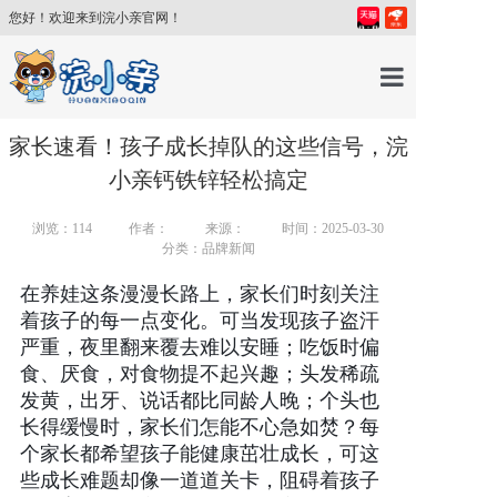
您好！欢迎来到浣小亲官网！
首页
家长速看！孩子成长掉队的这些信号，浣
小亲钙铁锌轻松搞定
产品中心
浏览：
114
作者：
来源：
时间：2025-03-30
分类：品牌新闻
育儿百科
在养娃这条漫漫长路上，家长们时刻关注
着孩子的每一点变化。可当发现孩子盗汗
育儿讲师
严重，夜里翻来覆去难以安睡；吃饭时偏
食、厌食，对食物提不起兴趣；头发稀疏
发黄，出牙、说话都比同龄人晚；个头也
关于我们
长得缓慢时，家长们怎能不心急如焚？每
个家长都希望孩子能健康茁壮成长，可这
新闻中心
些成长难题却像一道道关卡，阻碍着孩子