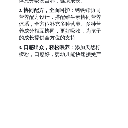
体充分吸收营养，健康成长。
协同配方，全面呵护
：钙铁锌协同
2.
营养配方设计，搭配维生素协同营养
体系，全方位补充多种营养。多种营
养成分相互协同，更好吸收，为孩子
的成长提供全方位的支持。
口感出众，轻松喂养
：添加天然柠
3.
檬粉，口感好，婴幼儿能快速接受产
品的口味。轻松解决家长们喂孩子吃
营养品的难题，让孩子在享受美味的
同时，获得充足的营养。
还在为孩子的成长问题烦恼吗？选择浣小
亲钙铁锌，就是为孩子的未来投资。让我
们一起，用爱与专业，为孩子的健康成长
助力！现在就行动起来，给孩子一个健康
美好的明天。