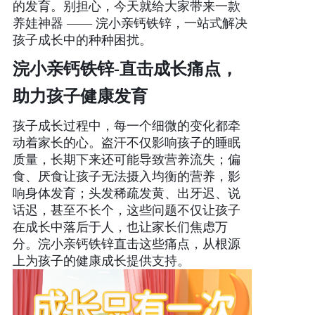
的发育。别担心，今天就给大家带来一款
养娃神器
—— 浣小亲钙铁锌，一站式解决
产品研发中心
孩子成长中的种种困扰。
浣小亲钙铁锌
-
直击成长痛点，
真伪鉴别
助力孩子健康发育
电视广告
孩子成长过程中，每一个细微的变化都牵
动着家长的心。盗汗不仅影响孩子的睡眠
质量，长期下来还可能导致营养流失；偏
食、厌食让孩子无法摄入均衡的营养，影
响身体发育；头发稀疏发黄、出牙迟、说
话迟，甚至不长个，这些问题不仅让孩子
在成长中落后于人，也让家长们焦虑万
分。浣小亲钙铁锌直击这些痛点，从根源
上为孩子的健康成长提供支持。