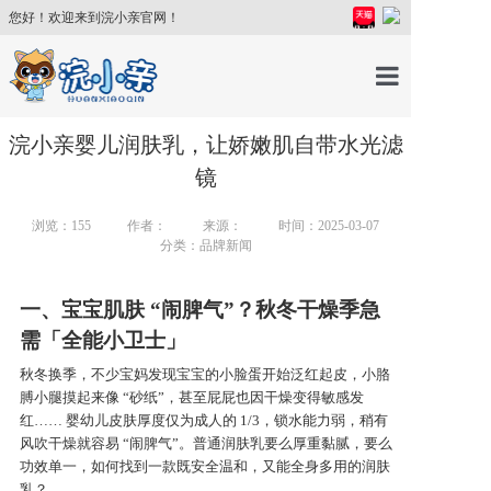
您好！欢迎来到浣小亲官网！
首页
浣小亲婴儿润肤乳，让娇嫩肌自带水光滤
镜
产品中心
浏览：
155
作者：
来源：
时间：2025-03-07
分类：品牌新闻
育儿百科
一、宝宝肌肤 “闹脾气”？秋冬干燥季急
育儿讲师
需「全能小卫士」
秋冬换季，不少宝妈发现宝宝的小脸蛋开始泛红起皮，小胳
膊小腿摸起来像 “砂纸”，甚至屁屁也因干燥变得敏感发
关于我们
红…… 婴幼儿皮肤厚度仅为成人的 1/3，锁水能力弱，稍有
风吹干燥就容易 “闹脾气”。普通润肤乳要么厚重黏腻，要么
功效单一，如何找到一款既安全温和，又能全身多用的润肤
新闻中心
乳？