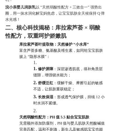
浣小亲婴儿润肤乳
以 “天然弱酸性配方 + 三效合一” 强势出
产品研发中心
圈，用一抹水润化解宝妈焦虑，让宝宝肌肤全天候保持 Q 弹
水光感！
二、核心科技揭秘：库拉索芦荟 × 弱酸
真伪鉴别
性配方，双重呵护娇嫩肌
库拉索芦荟叶提取物：天然修护 “小水库”
电视广告
富含芦荟多糖、氨基酸及维生素，如同给宝宝肌肤
披上 “隐形水膜”：
1.
1.
修护屏障
：深层渗透肌底，填补角质层
缝隙，增强锁水能力；
2.
舒缓泛红
：缓解干燥、摩擦引起的敏感
不适，让肌肤重获稳定；
3.
长效保湿
：形成透气保护膜，持续 12 小
时水润不紧绷。
2.
天然弱酸性配方：PH 值 5.5 贴合宝宝肌肤
无需额外添加防腐剂，PH 值与婴儿肌肤天然酸碱值
完美匹配，温和不刺激，新生儿及敏感肌宝宝也能