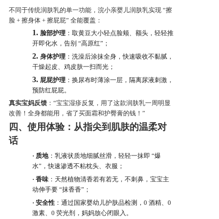
不同于传统润肤乳的单一功能，浣小亲婴儿润肤乳实现 “擦
脸 + 擦身体 + 擦屁屁” 全能覆盖：
1.
脸部护理
：取黄豆大小轻点脸颊、额头，轻轻推
开即化水，告别 “高原红”；
2.
身体护理
：洗澡后涂抹全身，快速吸收不黏腻，
干燥起皮、鸡皮肤一扫而光；
3.
屁屁护理
：换尿布时薄涂一层，隔离尿液刺激，
预防红屁屁。
真实宝妈反馈
：“宝宝湿疹反复，用了这款润肤乳一周明显
改善！全身都能用，省了买面霜和护臀膏的钱！”
四、使用体验：从指尖到肌肤的温柔对
话
·
质地
：乳液状质地细腻丝滑，轻轻一抹即 “爆
水”，快速渗透不粘枕头、衣服；
·
香味
：天然植物清香若有若无，不刺鼻，宝宝主
动伸手要 “抹香香”；
·
安全性
：通过国家婴幼儿护肤品检测，0 酒精、0
激素、0 荧光剂，妈妈放心闭眼入。