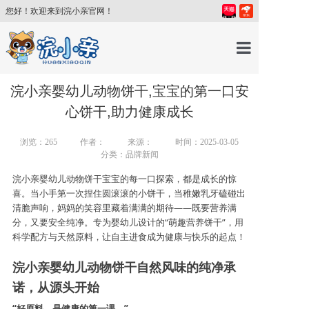
您好！欢迎来到浣小亲官网！
首页
浣小亲婴幼儿动物饼干,宝宝的第一口安
心饼干,助力健康成长
产品中心
浏览：
265
作者：
来源：
时间：2025-03-05
分类：品牌新闻
育儿百科
浣小亲婴幼儿动物饼干宝宝的每一口探索，都是成长的惊
喜。当小手第一次捏住圆滚滚的小饼干，当稚嫩乳牙磕碰出
清脆声响，妈妈的笑容里藏着满满的期待
——既要营养满
育儿讲师
分，又要安全纯净。专为婴幼儿设计的“萌趣营养饼干”，用
科学配方与天然原料，让自主进食成为健康与快乐的起点！
关于我们
浣小亲婴幼儿动物饼干
自然风味的纯净承
诺，从源头开始
新闻中心
“好原料，是健康的第一课。”