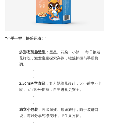
“小手一捏，快乐开动！”
·
多形态萌趣造型
：星星、花朵、小熊
……每日换着
花样吃，激发宝宝探索兴趣，锻炼抓握与手眼协
调。
·
·
2.5cm科学直径
：专为婴幼儿设计，大小适中不卡
喉，宝宝轻松抓握，自主进食更安全。
·
·
独立小包装
：外出遛娃、短途旅行，随手装进口
袋，随时分享纯净美味，卫生又方便。
·