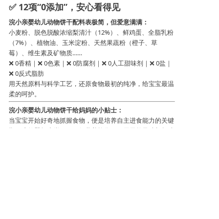
✅ 12项“0添加”，安心看得见
浣小亲婴幼儿动物饼干
配料表极简，但爱意满满：
小麦粉、脱色脱酸浓缩梨清汁（
12%）、鲜鸡蛋、全脂乳粉
（7%）、植物油、玉米淀粉、天然果蔬粉（橙子、草
莓）、维生素及矿物质……
❌ 0香精｜❌ 0色素｜❌ 0防腐剂｜❌ 0人工甜味剂｜❌ 0盐｜
❌ 0反式脂肪
用天然原料与科学工艺，还原食物最初的纯净，给宝宝最温
柔的呵护。
浣小亲婴幼儿动物饼干
给妈妈的小贴士：
当宝宝开始好奇地抓握食物，便是培养自主进食能力的关键
期。这款婴标小饼干，不仅营养均衡，更用天然风味与趣味
造型，让吃饭变成一场亲子互动游戏。从第一口到每一口，
我们与妈妈一起，守护宝宝健康成长的每一步。
萌趣营养饼干
——让宝宝的爱不“饼”凡！
从新西兰牧场到宝宝掌心，每一片都是自然与科学的完美融
合，吃进去的是营养，品出来的是幸福。