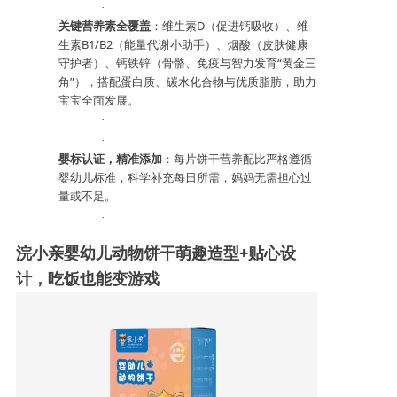
·
关键营养素全覆盖
：维生素
D（促进钙吸收）、维
生素B1/B2（能量代谢小助手）、烟酸（皮肤健康
守护者）、钙铁锌（骨骼、免疫与智力发育“黄金三
角”），搭配蛋白质、碳水化合物与优质脂肪，助力
宝宝全面发展。
·
·
婴标认证，精准添加
：每片饼干营养配比严格遵循
婴幼儿标准，科学补充每日所需，妈妈无需担心过
量或不足。
·
浣小亲婴幼儿动物饼干
萌趣造型
+贴心设
计，吃饭也能变游戏