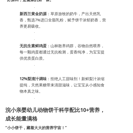
·
产品研发中心
新西兰黄金奶源
：草原放牧的奶牛，产出天然乳
香，甄选
7%进口全脂乳粉，赋予饼干浓郁奶香，营
养更易吸收。
真伪鉴别
·
·
无抗生素鲜鸡蛋
：山林散养鸡群，谷物自然喂养，
电视广告
每一颗鸡蛋都通过无抗检测，蛋香纯净，为宝宝提
供优质蛋白质。
·
·
12%梨清汁调味
：拒绝人工甜味剂！新鲜梨汁浓缩
提纯，天然果糖带来清甜滋味，让宝宝从小感知食
物本真之味。
·
浣小亲婴幼儿动物饼干
科学配比
10+营养，
成长能量满格
“小小饼干，藏着大大的营养宇宙！”