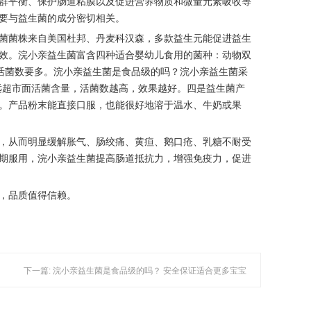
群平衡、保护肠道粘膜以及促进营养物质和微量元素吸收等
要与益生菌的成分密切相关。
菌菌株来自美国杜邦、丹麦科汉森，多款益生元能促进益生
效。浣小亲益生菌富含四种适合婴幼儿食用的菌种：动物双
要高，活菌数要多。浣小亲益生菌是食品级的吗？浣小亲益生菌采
，远超市面活菌含量，活菌数越高，效果越好。四是益生菌产
。产品粉末能直接口服，也能很好地溶于温水、牛奶或果
，从而明显缓解胀气、肠绞痛、黄疸、鹅口疮、乳糖不耐受
期服用，浣小亲益生菌提高肠道抵抗力，增强免疫力，促进
，品质值得信赖。
下一篇: 浣小亲益生菌是食品级的吗？ 安全保证适合更多宝宝