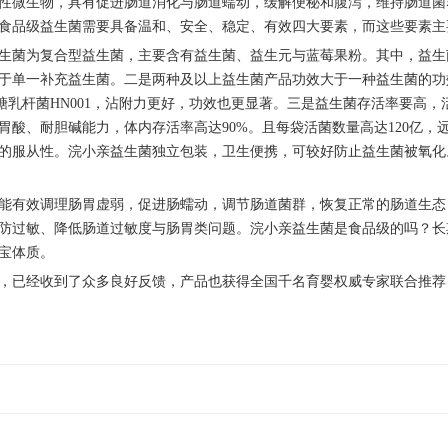
性微生物，具有促进肠道消化与肠道蠕动，缓解便秘和腹泻，维持肠道菌
食品级益生菌需要具备温和、安全、稳定、有效四大要素，而这些要素主
生菌为复合型益生菌，主要含有益生菌、益生元与蓝莓果粉。其中，益生
于单一补充益生菌。二是两种及以上益生菌产品功效大于一种益生菌的功
9、鼠李糖乳杆菌HN001，沾附力更好，功效也更显著。三是益生菌存活率
胃酸、耐胆碱能力，体内存活率高达90%。且每袋活菌数量高达120亿
的服从性。浣小亲益生菌独立包装，卫生便携，可较好防止益生菌被氧化
能有效调理肠胃虚弱，促进肠蠕动，调节肠道菌群，恢复正常的肠道生态
防过敏、降低肠道过敏度与肠胃类问题。浣小亲益生菌是食品级的吗？长
宝体质。
，已经收到了众多良好反馈，产品也获得全国千名育婴权威专家联合推荐