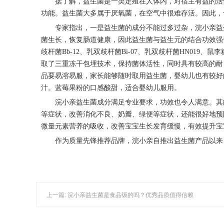
据了解，益生菌是一类定殖在人体内，对宿主有益的活
功能。益生菌大多属于厌氧菌，在空气中很难存活。因此，
专家指出，一是益生菌的成分不能过多过杂，浣小亲益
菌生长，恢复肠道健康，因此益生菌与益生元的结合功效强
歧杆菌Bb-12、乳双歧杆菌Bi-07、乳双歧杆菌HN01
取了三重冻干包埋技术，保持菌体活性，同时具有较高的耐
品要易溶易服，家长能够随时取用益生菌，婴幼儿也有较好
汁。蓝莓果粉的口感酸甜，适合婴幼儿服用。
浣小亲益生菌成分满足专业要求，功效也令人满意。其
等症状，改善消化不良、奶瓣、绿便等症状，还能很好地预
微量元素营养的吸收，改善宝宝生长发育缓慢，有效提升宝
作为质量先锋推荐品牌，浣小亲自推出益生菌产品以来
上一篇: 浣小亲益生菌是食品级的吗？优秀品质值得信赖