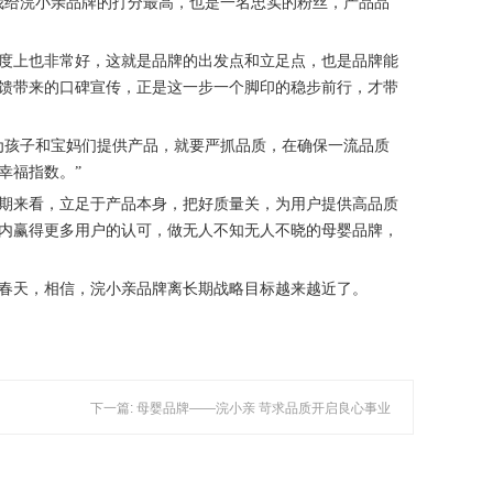
我给浣小亲品牌的打分最高，也是一名忠实的粉丝，产品品
度上也非常好，这就是品牌的出发点和立足点，也是品牌能
馈带来的口碑宣传，正是这一步一个脚印的稳步前行，才带
为孩子和宝妈们提供产品，就要严抓品质，在确保一流品质
幸福指数。”
期来看，立足于产品本身，把好质量关，为用户提供高品质
内赢得更多用户的认可，做无人不知无人不晓的母婴品牌，
春天，相信，浣小亲品牌离长期战略目标越来越近了。
下一篇: 母婴品牌——浣小亲 苛求品质开启良心事业