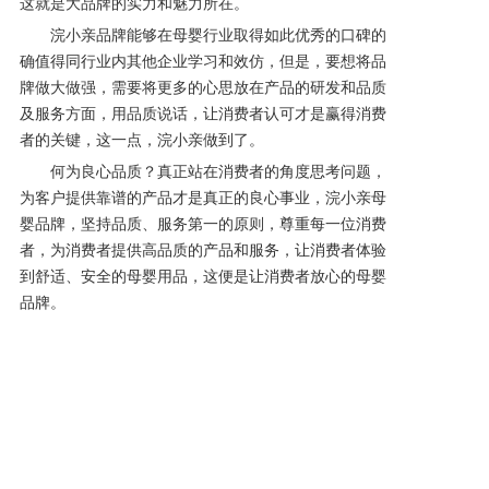
这就是大品牌的实力和魅力所在。
浣小亲品牌能够在母婴行业取得如此优秀的口碑的
确值得同行业内其他企业学习和效仿，但是，要想将品
牌做大做强，需要将更多的心思放在产品的研发和品质
及服务方面，用品质说话，让消费者认可才是赢得消费
者的关键，这一点，浣小亲做到了。
何为良心品质？真正站在消费者的角度思考问题，
为客户提供靠谱的产品才是真正的良心事业，浣小亲母
婴品牌，坚持品质、服务第一的原则，尊重每一位消费
者，为消费者提供高品质的产品和服务，让消费者体验
到舒适、安全的母婴用品，这便是让消费者放心的母婴
品牌。
上一篇: 母婴品牌：浣小亲注重用户体验度 用品质赢得信赖
下一篇: 母婴市场潜力大 浣小亲品牌大放异彩