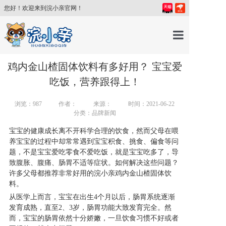
您好！欢迎来到浣小亲官网！
首页
鸡内金山楂固体饮料有多好用？ 宝宝爱
吃饭，营养跟得上！
产品中心
浏览：
987
作者：
来源：
时间：2021-06-22
分类：品牌新闻
育儿百科
宝宝的健康成长离不开科学合理的饮食，然而父母在喂
养宝宝的过程中却常常遇到宝宝积食、挑食、偏食等问
题，不是宝宝爱吃零食不爱吃饭，就是宝宝吃多了，导
育儿讲师
致腹胀、腹痛、肠胃不适等症状。如何解决这些问题？
许多父母都推荐非常好用的浣小亲鸡内金山楂固体饮
料。
关于我们
从医学上而言，宝宝在出生4个月以后，肠胃系统逐渐
发育成熟，直至2、3岁，肠胃功能大致发育完全。然
新闻中心
而，宝宝的肠胃依然十分娇嫩，一旦饮食习惯不好或者