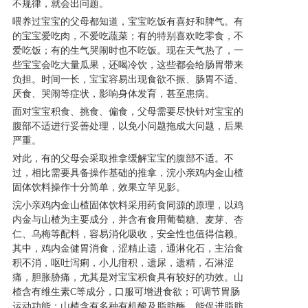
不规律，就会出问题。
喂养过宝宝的父母都知道，宝宝吃饭有喜好和脾气。有
产品研发中心
的宝宝爱吃肉，不爱吃蔬菜；有的特别喜欢吃零食，不
爱吃饭；有的生气哭闹时也不吃饭。现在天气热了，一
些宝宝会吃大量瓜果，还喝冷饮，这些都会给肠胃带来
真伪鉴别
负担。时间一长，宝宝容易出现食欲不振、肠胃不适、
厌食、哭闹等症状，影响身体发育，甚至患病。
电视广告
面对宝宝积食、挑食、偏食，父母需要尽快针对宝宝的
腹部不适进行妥善处理，以免小问题拖成大问题，后果
严重。
对此，有的父母会采取推拿缓解宝宝的腹部不适。不
过，相比需要具备操作基础的推拿，浣小亲鸡内金山楂
固体饮料操作十分简单，效果立竿见影。
浣小亲鸡内金山楂固体饮料采用药食同源的原理，以鸡
内金与山楂为主要成分，并含有食用葡萄糖、麦芽、杏
仁、乌梅等配料，容易消化吸收，安全性也值得信赖。
其中，鸡内金健胃消食，涩精止遗，通淋化石，主治食
积不消，呕吐泻痢，小儿疳积，遗尿，遗精，石淋涩
痛，胆胀胁痛，尤其是对宝宝积食具有较好的功效。山
楂含有维生素C等成分，口服可增进食欲；可调节胃肠
运动功能；山楂含有多种有机酸及脂肪酶，能促进脂肪