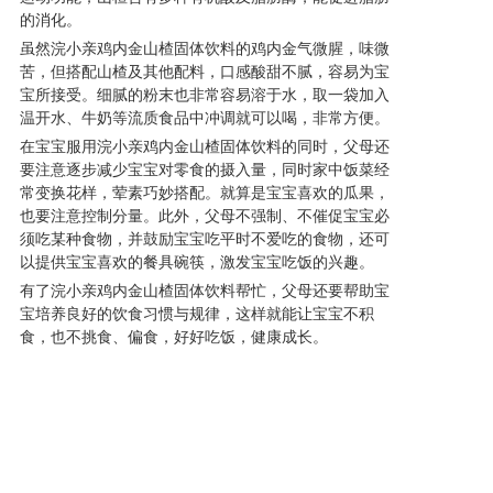
的消化。
虽然浣小亲鸡内金山楂固体饮料的鸡内金气微腥，味微
苦，但搭配山楂及其他配料，口感酸甜不腻，容易为宝
宝所接受。细腻的粉末也非常容易溶于水，取一袋加入
温开水、牛奶等流质食品中冲调就可以喝，非常方便。
在宝宝服用浣小亲鸡内金山楂固体饮料的同时，父母还
要注意逐步减少宝宝对零食的摄入量，同时家中饭菜经
常变换花样，荤素巧妙搭配。就算是宝宝喜欢的瓜果，
也要注意控制分量。此外，父母不强制、不催促宝宝必
须吃某种食物，并鼓励宝宝吃平时不爱吃的食物，还可
以提供宝宝喜欢的餐具碗筷，激发宝宝吃饭的兴趣。
有了浣小亲鸡内金山楂固体饮料帮忙，父母还要帮助宝
宝培养良好的饮食习惯与规律，这样就能让宝宝不积
食，也不挑食、偏食，好好吃饭，健康成长。
上一篇: 金银花清清宝固体饮料 宝宝清火一定要选对的
下一篇: 鸡内金山楂固体饮料 积食偏食挑食的克星