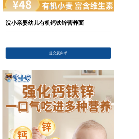
产品研发中心
浣小亲婴幼儿有机钙铁锌营养面
真伪鉴别
电视广告
提交意向单