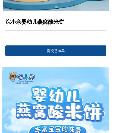
产品研发中心
浣小亲婴幼儿燕窝酸米饼
真伪鉴别
电视广告
提交意向单