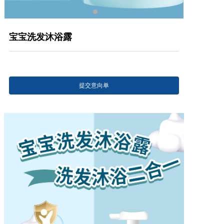
产品研发中心
宝宝洗发沐浴露
真伪鉴别
电视广告
提交意向单