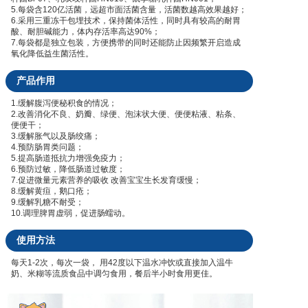
5.每袋含120亿活菌，远超市面活菌含量，活菌数越高效果越好；
6.采用三重冻干包埋技术，保持菌体活性，同时具有较高的耐胃
酸、耐胆碱能力，体内存活率高达90%；
7.每袋都是独立包装，方便携带的同时还能防止因频繁开启造成
氧化降低益生菌活性。
产品作用
1.缓解腹泻便秘积食的情况；
2.改善消化不良、奶瓣、绿便、泡沫状大便、便便粘液、粘条、
便便干；
3.缓解胀气以及肠绞痛；
4.预防肠胃类问题；
5.提高肠道抵抗力增强免疫力；
6.预防过敏，降低肠道过敏度；
7.促进微量元素营养的吸收 改善宝宝生长发育缓慢；
8.缓解黄疸，鹅口疮；
9.缓解乳糖不耐受；
10.调理脾胃虚弱，促进肠蠕动。
使用方法
每天1-2次，每次一袋， 用42度以下温水冲饮或直接加入温牛
奶、米糊等流质食品中调匀食用，餐后半小时食用更佳。