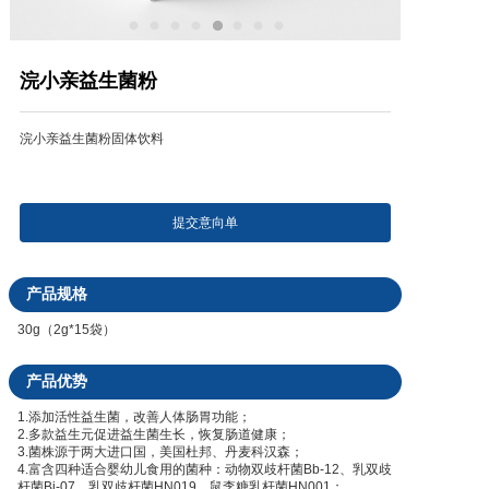
产品研发中心
浣小亲益生菌粉
真伪鉴别
浣小亲益生菌粉固体饮料
电视广告
提交意向单
产品规格
30g（2g*15袋）
产品优势
1.添加活性
益生菌
，改善人体肠胃功能；
2.多款益生元促进益生菌生长，恢复肠道健康；
3.菌株源于两大进口国，美国杜邦、丹麦科汉森；
4.富含四种适合婴幼儿食用的菌种：动物双歧杆菌Bb-12、乳双歧
杆菌Bi-07、乳双歧杆菌HN019、鼠李糖乳杆菌HN001；