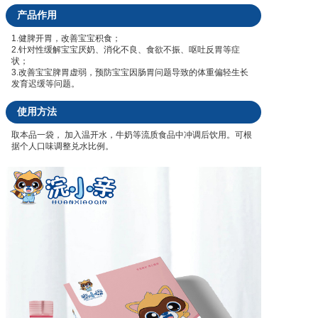
产品作用
1.健脾开胃，改善宝宝积食；
2.针对性缓解宝宝厌奶、消化不良、食欲不振、呕吐反胃等症
状；
3.改善宝宝脾胃虚弱，预防宝宝因肠胃问题导致的体重偏轻生长
发育迟缓等问题。
使用方法
取本品一袋， 加入温开水，牛奶等流质食品中冲调后饮用。可根
据个人口味调整兑水比例。