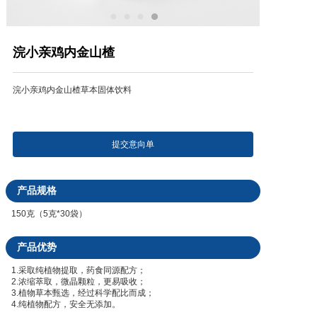
产品研发中心
浣小亲鸡内金山楂
真伪鉴别
浣小亲鸡内金山楂草本固体饮料
电视广告
提交意向单
产品规格
150克（5克*30袋）
产品优势
1.采取纯植物提取，药食同源配方；
2.浓缩萃取，微晶颗粒，更易吸收；
3.植物草本甄选，经过科学配比而成；
4.纯植物配方，安全无添加。