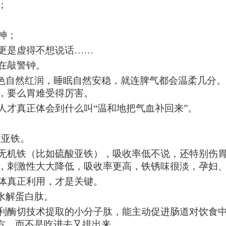
；
神；
更是虚得不想说话
……
在敲警钟。
脸色自然红润，睡眠自然安稳，就连脾气都会温柔几分
，要么胃难受得厉害。
人才真正体会到什么叫
“温和地把气血补回来”。
酸亚铁。
无机铁（比如硫酸亚铁），吸收率低不说，还特别伤
，刺激性大大降低，吸收率更高，铁锈味很淡，孕妇
体真正利用，才是关键。
水解蛋白肽。
利酶切技术提取的小分子肽，能主动促进肠道对饮食
地方，而不是吃进去又排出来。