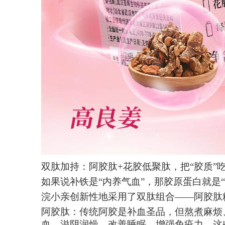
双肽加持：阿胶肽
+花胶低聚肽，把“胶质”
如果说补铁是
“内养气血”，那胶原蛋白就是
浣小亲创新性地采用了双肽组合
——阿胶肽
阿胶肽：传统阿胶是补血圣品，但熬煮麻烦
血、滋阴润燥、改善睡眠、增强免疫力，这