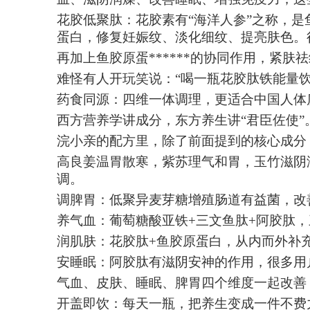
花胶低聚肽：花胶素有
“海洋人参”之称，
蛋白，修复妊娠纹、淡化细纹、提亮肤色。
再加上鱼胶原蛋******的协同作用，紧
难怪有人开玩笑说：
“喝一瓶花胶肽铁能量
药食同源：四维一体调理，更适合中国人体
西方营养学讲成分，东方养生讲
“君臣佐使”
浣小亲的配方里，除了前面提到的核心成分
高良姜温胃散寒，紫苏理气和胃，玉竹滋阴
调。
调脾胃：低聚异麦芽糖增殖肠道有益菌，改
养气血：葡萄糖酸亚铁
+三文鱼肽+阿胶肽
润肌肤：花胶肽
+鱼胶原蛋白，从内而外补
安睡眠：阿胶肽有滋阴安神的作用，很多用
气血、皮肤、睡眠、脾胃四个维度一起改善
开盖即饮：每天一瓶，把养生变成一件不费