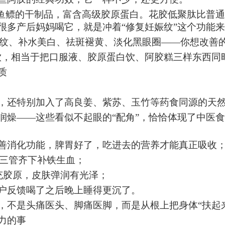
是鱼鳔的干制品，富含高级胶原蛋白。花胶低聚肽比普
很多产后妈妈喝它，就是冲着“修复妊娠纹”这个功能
肤祛纹、补水美白、祛斑褪黄、淡化黑眼圈
——你想改善
饮，相当于把口服液、胶原蛋白饮、阿胶糕三样东西同
质
。
，还特别加入了高良姜、紫苏、玉竹等药食同源的天
润燥
——这些看似不起眼的“配角”，恰恰体现了中医
善消化功能，脾胃好了，吃进去的营养才能真正吸收
，三管齐下补铁生血；
充胶原，皮肤弹润有光泽；
户反馈喝了之后晚上睡得更沉了。
，不是头痛医头、脚痛医脚，而是从根上把身体
“扶起
力的事