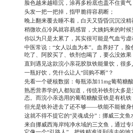
脸色越来越暗沉，涂再多粉底也盖不住黄气
头发一把一把掉，指甲脆得容易断；
晚上翻来覆去睡不着，白天又昏昏沉沉没精
稍微吹点冷风就容易感冒，大姨妈来的时候
你以为只是太累了，其实很可能是气血亏虚
中医常说：
“女人以血为本”。血养好了，
吃了、阿胶买了、铁剂也喝了，要么没效果
直到遇见这款浣小亲花胶肽铁能量饮，很多
一瓶好饮，凭什么让人
“回购不断”？
先看一个硬核数据：每瓶添加
11mg葡萄糖
熟悉营养学的人都知道，传统补铁剂大多是
态。而浣小亲选用的葡萄糖酸亚铁是有机铁
但光是铁补进去了还不够
——铁能不能被身
这就不得不提它的
“灵魂成分”：挪威三文鱼
来自挪威西海岸纯净水域的三文鱼，通过专
它像一个
“引路人”，把铁精准送到该去的