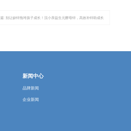
篇: 别让缺锌拖垮孩子成长！浣小亲益生元酵母锌，高效补锌助成长
新闻中心
品牌新闻
企业新闻