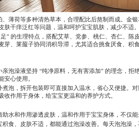
柏、薄荷等多种清热草本，合理配比后熬制而成。金银
皮肤干痒泛红等问题，温和呵护宝宝肌肤，减少不适
不足” 的生理特点，搭配艾草、党参、桃仁、杏仁、陈
麦芽、莱菔子协同消积导滞，尤其适合挑食厌食、积
小亲泡澡液坚持
“纯净原料，无有害添加” 的理念，
能安心使用。
外煮泡，拆开包装即可直接加入温水，省心又便捷。对
吸收作用于身体，给宝宝更温和的养护方式。
借助水和作用渗透皮肤，温和作用于宝宝身体，
不仅
能
宝积食、皮肤不适，都能通过泡澡
改善
。每天
泡泡澡
，