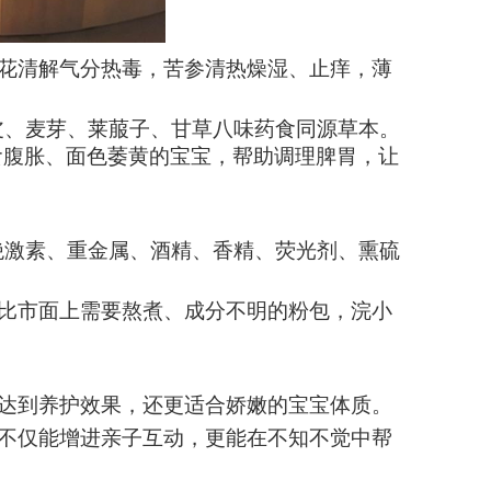
花清解气分热毒，苦参清热燥湿、止痒，薄
。
皮、麦芽、莱菔子、甘草八味药食同源草本。
食腹胀、面色萎黄的宝宝，帮助调理脾胃，让
拒绝激素、重金属、酒精、香精、荧光剂、熏硫
比市面上需要熬煮、成分不明的粉包，浣小
达到养护效果，
还
更适合娇嫩的宝宝体质。
不仅能增进亲子互动，更能在不知不觉中帮