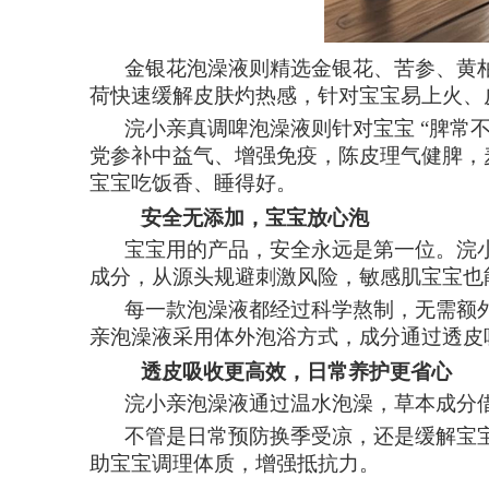
金银花泡澡液则精选金银花、苦参、黄
荷快速缓解皮肤灼热感，针对宝宝易上火、
浣小亲
真调啤泡澡液则针对宝宝
“脾常
党参补中益气、增强免疫，陈皮理气健脾，
宝宝吃饭香、睡得好。
安全无添加，宝宝放心泡
宝宝用的产品，安全永远是第一位。浣
成分，从源头规避刺激风险，敏感肌宝宝也
每一款泡澡液都经过科学熬制，无需额
亲泡澡液采用体外泡浴方式，成分通过透皮
透皮吸收更高效，日常养护更省心
浣小亲
泡澡液
通过温水泡澡，草本成分
不管是日常预防换季受凉，还是缓解宝
助宝宝调理体质，增强抵抗力。