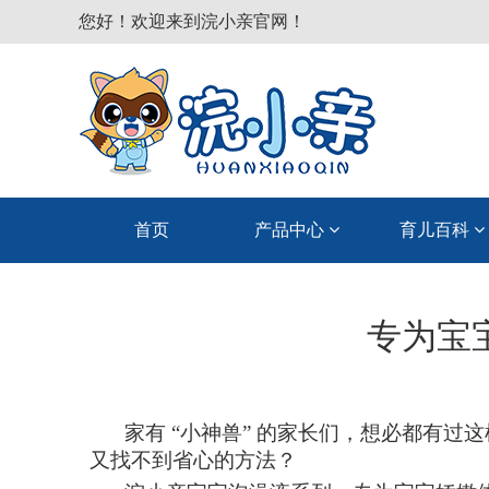
您好！欢迎来到浣小亲官网！
首页
产品中心
育儿百科
专为宝
家有
“小神兽” 的
家长
们，想必都有过这
又找不到省心的方法？