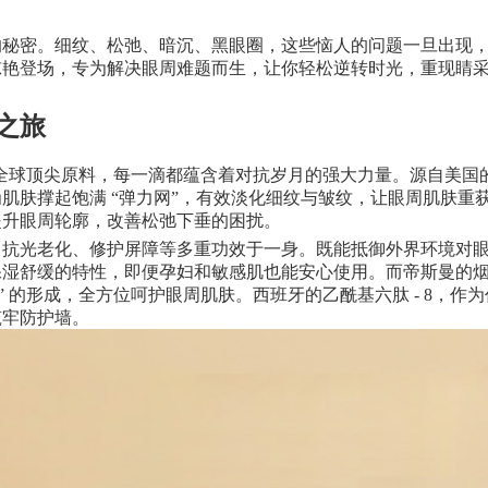
的秘密。细纹、松弛、暗沉、黑眼圈，这些恼人的问题一旦出现
惊艳登场，专为解决眼周难题而生，让你轻松逆转时光，重现睛
之旅
汇聚全球顶尖原料，每一滴都蕴含着对抗岁月的强大力量。源自美
肤撑起饱满 “弹力网”，有效淡化细纹与皱纹，让眼周肌肤重获
提升眼周轮廓，改善松弛下垂的困扰。
、抗光老化、修护屏障等多重功效于一身。既能抵御外界环境对
保湿舒缓的特性，即便孕妇和敏感肌也能安心使用。而帝斯曼的
” 的形成，全方位呵护眼周肌肤。西班牙的乙酰基六肽 - 8，
筑牢防护墙。