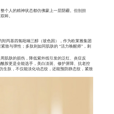
，整个人的精神状态都仿佛蒙上一层阴霾。但别担
采双眸。
国的羟丙基四氢吡喃三醇（玻色因），作为欧莱雅集团
紧致与弹性；多肽则如同肌肤的 “活力唤醒师”，刺
眼周肌肤的损伤，降低紫外线引发的泛红、炎症反
烟酰胺更是全能选手，美白淡斑、修护屏障、抗老控
作为仿生肽，不仅能淡化动态纹，还能预防静态纹，紧致