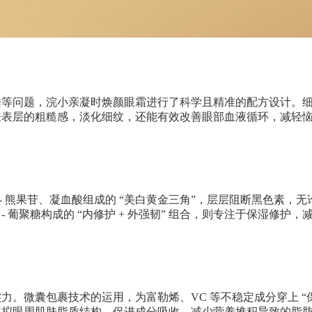
垂等问题，浣小亲凝时焕颜眼霜进行了科学且精准的配方设计。
肤表层的粗糙感，淡化细纹，还能有效改善眼部血液循环，减轻
α - 熊果苷、凝血酸组成的 “美白黄金三角”，层层阻断黑色素
- 葡聚糖构成的 “内修护 + 外强韧” 组合，则专注于保湿修
实力。微囊包裹技术的运用，为富勒烯、
VC 等不稳定成分穿上
模拟眼周肌肤脂质结构，促进成分吸收，减少营养堆积导致的脂