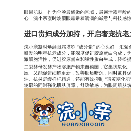
眼周肌肤，作为全脸最娇嫩的区域，最易泄露年龄
心，浣小亲凝时焕颜眼霜带着满满的诚意与科技感
进口贵妇成分加持，开启奢宠抗老
浣小亲凝时焕颜眼霜堪称
“成分党” 的心头好，
研发的明星抗老成分，能深度促进胶原蛋白合成，为肌
激细胞活性，促进胶原蛋白和弹性蛋白生成，轻松
二裂酵母发酵产物溶胞产物来自德国，它集抗氧化
应，又能促进细胞更新，改善肤质暗沉，同时兼具
油、抗炎舒缓样样精通，还能有效抑制
“暗黄糖化肌
轮廓的同时强化肌肤屏障，舒缓敏感，为眼周肌肤