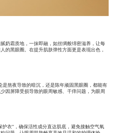
细腻奶霜质地，一抹即融，如丝绸般绵密滋养，让每
恼人的黑眼圈。在提升肌肤弹性方面更是表现出色，
，无论是熬夜导致的暗沉，还是陈年顽固黑眼圈，都能有
护，减少因屏障受损导致的眼周敏感、干痒问题，为眼周
 “保护衣”，确保活性成分直达肌底，避免接触空气氧
肪粒问题，让眼周肌肤畅享高效且温和的护理体验。