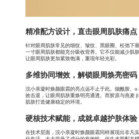
精准配方设计，直击眼周肌肤痛点
针对眼周肌肤常见的细纹、皱纹、黑眼圈、松弛下
一寸眼周肌肤都能充分吸收营养。它不仅能减少肌
让眼周肌肤更加紧致饱满，重现年轻光彩。
多维协同增效，解锁眼周焕亮密码
浣小亲凝时焕颜眼霜的亮点远不止于此。烟酰胺、
效击退，让眼周肌肤重焕明亮通透。而胶原与燕麦 β 
肌肤打造健康稳定的环境。
硬核技术赋能，成就卓越护肤体验
在技术层面，浣小亲凝时焕颜眼霜同样展现出非凡
化失活，大大提升了成分的有效性。仿生皮脂配方