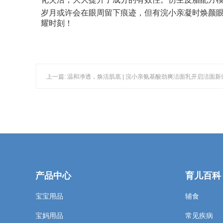
岁月或许会在眼周留下痕迹，但有浣小亲凝时焕颜
耀时刻！
上一篇: 温和净透，焕活肌底 | 浣小亲氨基酸劲爽洁面乳开启洁面新
产品中心
育儿百科
宝宝用品
辅食
宝妈用品
常见疾病