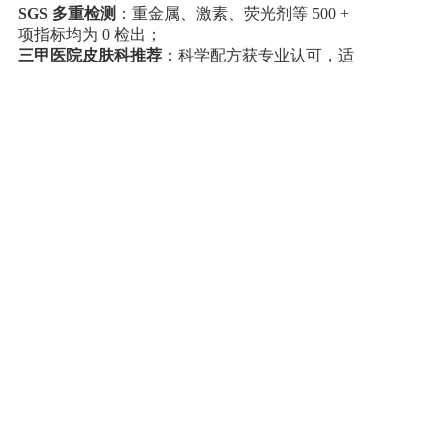
SGS 多重检测
：重金属、激素、荧光剂等
500 +
项指标均为 0 检出；
三甲医院皮肤科推荐
：科学配方获专业认可，适
合新生儿及敏感肌宝宝。
六、为什么万千家庭选择浣小亲？
��
天然植萃配方
：
0 酒精、0 皂基、0 防腐
剂，成分表比脸还干净；
��
浣小亲洗护二合一
天然弱酸，洗护更安心
上一篇: 天然植萃 3 秒止痒！浣小亲紫草膏— 宝宝肌肤的 “急救小卫士”
下一篇: 浣小亲婴儿面霜，3 秒击退干燥红苹果脸
Copyright @ 2019-2022 武汉圣晖生物科技有限公司 All rights