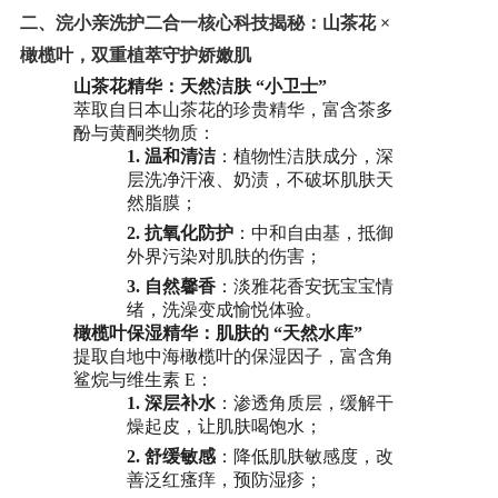
二、
浣小亲洗护二合一
核心科技揭秘：山茶花
×
产品研发中心
橄榄叶，双重植萃守护娇嫩肌
山茶花精华：天然洁肤
“小卫士”
萃取自日本山茶花的珍贵精华，富含茶多
真伪鉴别
酚与黄酮类物质：
1.
温和清洁
：植物性洁肤成分，深
层洗净汗液、奶渍，不破坏肌肤天
电视广告
然脂膜；
2.
抗氧化防护
：中和自由基，抵御
外界污染对肌肤的伤害；
3.
自然馨香
：淡雅花香安抚宝宝情
绪，洗澡变成愉悦体验。
橄榄叶保湿精华：肌肤的
“天然水库”
提取自地中海橄榄叶的保湿因子，富含角
鲨烷与维生素
E：
1.
深层补水
：渗透角质层，缓解干
燥起皮，让肌肤喝饱水；
2.
舒缓敏感
：降低肌肤敏感度，改
善泛红瘙痒，预防湿疹；