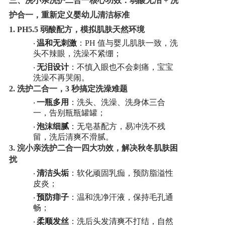
三、
浣小亲洗护二合一
核心
功效
：弱酸无泪
+ 洗
护合一，重新定义婴幼儿清洁标准
1.
PH5.5 弱酸配方，模拟肌肤天然环境
温和无刺激
：
PH 值与婴儿肌肤一致，洗
·
头不辣眼，洗澡不紧绷；
无泪设计
：不慎入眼也不会刺痛，宝宝
·
洗澡不再哭闹。
2.
洗护二合一，
3 秒搞定洗澡难题
一瓶多用
：洗头、洗澡、洗身体三合
·
一，告别瓶瓶罐罐；
泡沫细腻
：无皂基配方，易冲洗不残
·
留，洗后清爽不滑腻。
3.
浣小亲洗护二合一
四大功效，解决秋冬肌肤困
扰
清洁头垢
：软化顽固乳痂，预防脂溢性
·
皮炎；
预防痱子
：温和洗净汗液，保持毛孔通
·
畅；
柔顺发丝
：洗后头发清爽不打结，自然
·