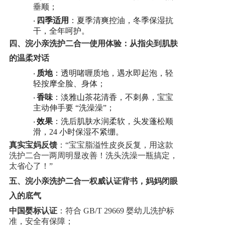
垂顺；
四季适用
：夏季清爽控油，冬季保湿抗
·
干，全年呵护。
四、
浣小亲洗护二合一
使用体验：从指尖到肌肤
的温柔对话
质地
：透明啫喱质地，遇水即起泡，轻
·
轻按摩全脸、身体；
香味
：淡雅山茶花清香，不刺鼻，宝宝
·
主动伸手要
“洗澡澡”；
效果
：洗后肌肤水润柔软，头发蓬松顺
·
滑，
24 小时保湿不紧绷。
真实宝妈反馈
：
“宝宝脂溢性皮炎反复，用这款
洗护二合一两周明显改善！洗头洗澡一瓶搞定，
太省心了！”
五、
浣小亲洗护二合一
权威认证背书，妈妈闭眼
入的底气
中国婴标认证
：符合
GB/T 29669 婴幼儿洗护标
准，安全有保障；