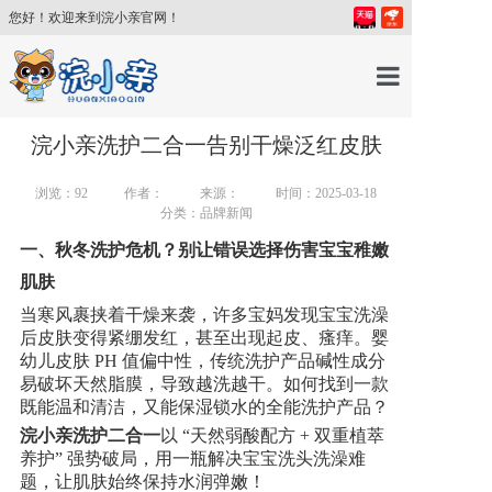
您好！欢迎来到浣小亲官网！
首页
浣小亲洗护二合一告别干燥泛红皮肤
浏览：
92
作者：
来源：
时间：2025-03-18
产品中心
分类：品牌新闻
一、秋冬洗护危机？别让错误选择伤害宝宝稚嫩
育儿百科
肌肤
当寒风裹挟着干燥来袭，许多宝妈发现宝宝洗澡
育儿讲师
后皮肤变得紧绷发红，甚至出现起皮、瘙痒。婴
幼儿皮肤
PH 值偏中性，传统洗护产品碱性成分
易破坏天然脂膜，导致越洗越干。如何找到一款
关于我们
既能温和清洁，又能保湿锁水的全能洗护产品？
浣小亲洗护二合一
以
“天然弱酸配方 + 双重植萃
养护” 强势破局，用一瓶解决宝宝洗头洗澡难
新闻中心
题，让肌肤始终保持水润弹嫩！