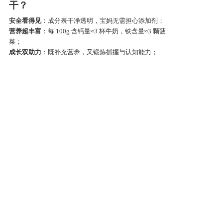
干？
安全看得见
：成分表干净透明，宝妈无需担心添加剂；
营养超丰富
：每
100g 含钙量≈3 杯牛奶，铁含量≈3 颗菠
菜；
成长双助力
：既补充营养，又锻炼抓握与认知能力；
文末小贴士
：
宝宝健康成长，离不开科学喂养与趣味引导。浣小亲动物饼
干，用天然营养与萌趣设计，让宝宝在快乐中探索世界，在
咀嚼中收获成长！
上一篇: 宝宝的第一口安心面 —— 浣小亲婴幼儿有机营养面，开启辅食黄金时代
下一篇: 从草原到餐桌，300 天高原藏猪 —— 浣小亲肉酥，给宝宝舌尖上的好滋味
Copyright @ 2019-2022 武汉圣晖生物科技有限公司 All rights
reserved.
备案编号：鄂ICP备2021011855号-1