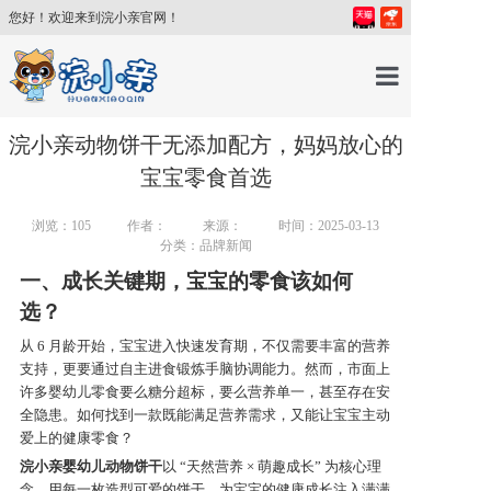
您好！欢迎来到浣小亲官网！
首页
浣小亲动物饼干无添加配方，妈妈放心的
宝宝零食首选
产品中心
浏览：
105
作者：
来源：
时间：2025-03-13
分类：品牌新闻
育儿百科
一、成长关键期，宝宝的零食该如何
选？
育儿讲师
从
6 月龄开始，宝宝进入快速发育期，不仅需要丰富的营养
支持，更要通过自主进食锻炼手脑协调能力。然而，市面上
许多婴幼儿零食要么糖分超标，要么营养单一，甚至存在安
关于我们
全隐患。如何找到一款既能满足营养需求，又能让宝宝主动
爱上的健康零食？
浣小亲婴幼儿动物饼干
以
“天然营养 × 萌趣成长” 为核心理
新闻中心
念，用每一枚造型可爱的饼干，为宝宝的健康成长注入满满