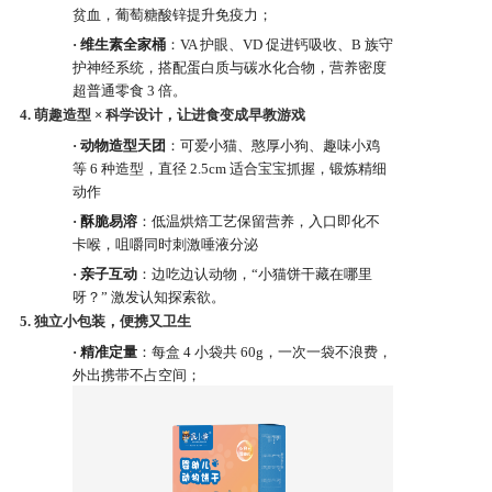
贫血，葡萄糖酸锌提升免疫力；
·
维生素全家桶
：
VA 护眼、VD 促进钙吸收、B 族守
护神经系统，搭配蛋白质与碳水化合物，营养密度
超普通零食 3 倍。
4.
萌趣造型
× 科学设计，让进食变成早教游戏
可爱
猫、憨厚小
、
·
动物造型天团
：
小
狗
趣味小鸡
等
6 种造型，直径 2.5cm 适合宝宝抓握，锻炼精细
动作
·
酥脆易溶
：低温烘焙工艺保留营养，入口即化不
卡喉，咀嚼同时刺激唾液分泌
·
亲子互动
：边吃边认动物，
“小
猫
饼干藏在哪里
呀？
” 激发认知探索欲。
5.
独立小包装，便携又卫生
·
精准定量
：每盒
4 小袋共 60g，一次一袋不浪费，
外出携带不占空间；