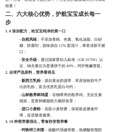
能量！
产品研发中心
二、六大核心优势，护航宝宝成长每一
步
真伪鉴别
1.
0 添加配方，给宝宝纯净的第一口
·
自然风味
：不添加香精、色素、氢化油脂、白砂
糖、防腐剂，甜味源自
12% 梨清汁，果香清新不腻
电视广告
口；
·
安全升级
：通过国家婴幼儿标准（
GB 10769）认
证，钠含量仅为普通饼干的 40%，呵护稚嫩肾脏。
2.
全球严选原料，营养看得见
·
新西兰乳粉
：源自黄金奶源带，草原放牧奶牛产
出的乳粉，富含优质乳蛋白与钙；
·
山林散养鲜鸡蛋
：谷物喂养的散养鸡，无抗生素
残留，蛋黄卵磷脂助力脑部发育；
·
进口小麦粉
：高筋小麦研磨，保留麸皮膳食纤
维，促进肠道健康。
3.
10 种营养素强化，零食秒变营养餐
·
钙铁锌三剑客
：碳酸钙强健骨骼，焦磷酸铁预防