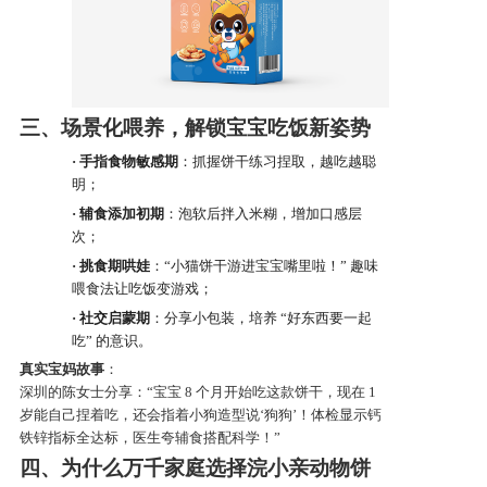
三、场景化喂养，解锁宝宝吃饭新姿势
·
手指食物敏感期
：抓握饼干练习捏取，越吃越聪
明；
·
辅食添加初期
：泡软后拌入米糊，增加口感层
次；
·
挑食期哄娃
：
“小
猫
饼干游进宝宝嘴里啦！
” 趣味
喂食法让吃饭变游戏；
·
社交启蒙期
：分享小包装，培养
“好东西要一起
吃” 的意识。
真实宝妈故事
：
深圳的陈女士分享：
“宝宝 8 个月开始吃这款饼干，现在 1
岁能自己捏着吃，还会指着小狗造型说‘狗狗’！体检显示钙
铁锌指标全达标，医生夸辅食搭配科学！”
四、为什么万千家庭选择浣小亲动物饼