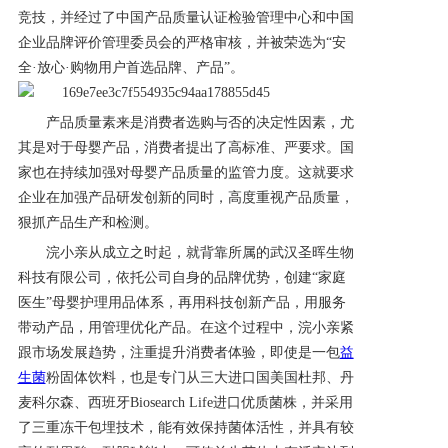
竞技，并经过了中国产品质量认证检验管理中心和中国
产品研发中心
企业品牌评价管理委员会的严格审核，并被荣选为“安
全·放心·购物用户首选品牌、产品”。
真伪鉴别
产品质量素来是消费者选购与否的决定性因素，尤
其是对于母婴产品，消费者提出了高标准、严要求。国
电视广告
家也在持续加强对母婴产品质量的监管力度。这就要求
企业在加强产品研发创新的同时，高度重视产品质量，
狠抓产品生产和检测。
浣小亲从成立之时起，就背靠所属的武汉圣晖生物
科技有限公司，依托公司自身的品牌优势，创建
“家庭
医生”母婴护理用品体系，再用科技创新产品，用服务
带动产品，用管理优化产品。在这个过程中，浣小亲紧
跟市场发展趋势，注重提升消费者体验，即使是一包
益
生菌
粉固体饮料，也是
专门从三大进口国美国杜邦、丹
麦科尔森、西班牙
Biosearch Life进口优质菌株
，并
采用
了三重冻干包埋技术
，
能有效保持菌体活性，并具有较