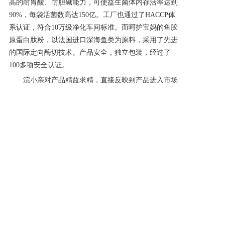
高的耐胃酸、耐胆碱能力，可使益生菌体内存活率达到
90%，每袋活菌数高达150亿
。
工厂
也
通过
了
HACCP体
系认证，符合10万级净化车间标准
。而呵护宝妈的鱼胶
原蛋白肽粉，以法国进口深海鱼类为原料，采用了先进
的国际定向酶切技术。产品安全，独立包装，经过了
1
00
多项安全认证。
浣小亲对产品精益求精，直接反映到产品进入市场
后，获得了宝妈们的好评，行业也给予了肯定。现在，
浣小亲被荣选为
“安全·放心·购物用户首选品牌、产
品”，不仅提升了品牌知名度和影响力，也明确告诉消
费者，如果想购买母婴产品，选择浣小亲就行。
上一篇: 武汉圣晖生物捷报频传！施欢荣获“中国母婴行业最具影响力人物”
下一篇: “全国产品质量过硬-信誉保证放心品牌”称号花落母婴护理品牌浣小亲