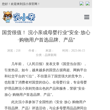
您好！欢迎来到浣小亲官网！
首页
国货很值！ 浣小亲成母婴行业“安全·放心
·购物用户首选品牌、产品”
产品中心
浏览：
218
作者：
来源：
时间：2023-06-15
分类：品牌新闻
育儿百科
几年前，《人民日报》发表文章《国货当自强》，
引发热议。如今，越来越多的国货占据商超、网购平台
育儿讲师
和社交平台的
“C位”，不但显示了国货强大的竞争力，
也彰显了消费者对国货的信心。在母婴行业，专业母婴
护理品牌浣小亲则凭借出色的产品和服务，荣获“安全·
关于我们
放心·购物用户首选品牌、产品”。
此次浣小亲参加了全国性的《安全
·放心·购物用户
新闻中心
手段品牌、产品》评选活动，与众多母婴用品品牌同台