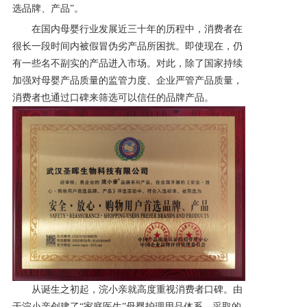
选品牌、产品”。
产品研发中心
在国内母婴行业发展近三十年的历程中，消费者在
很长一段时间内被假冒伪劣产品所困扰。即使现在，仍
有一些名不副实的产品进入市场。对此，除了国家持续
真伪鉴别
加强对母婴产品质量的监管力度、企业严管产品质量，
消费者也通过口碑来筛选可以信任的品牌
产品。
电视广告
从诞生之初起，浣小亲就高度重视消费者口碑。由
于浣小亲创建了
“家庭医生”母婴护理用品体系，采取的