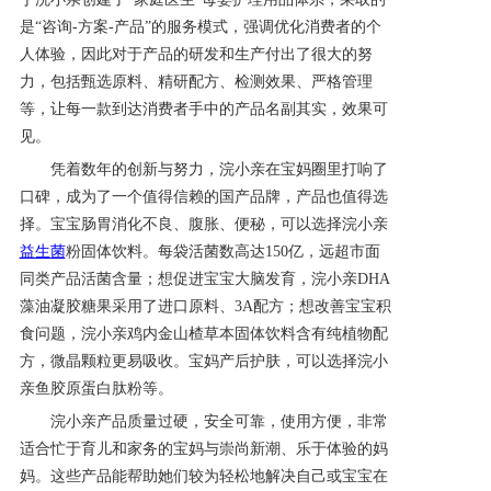
是“咨询
-
方案
-产品”的服务模式，强调优化消费者的个
人体验，因此对于产品的研发和生产付出了很大的努
力，包括甄选原料、精研配方、检测效果、严格管理
等，让每一款到达消费者手中的产品名副其实，效果可
见。
凭着数年的创新与努力，浣小亲在宝妈圈里打响了
口碑，成为了一个值得信赖的国产品牌，产品也值得选
择。宝宝肠胃消化不良、腹胀、便秘，可以选择浣小亲
益生菌
粉固体饮料。每袋活菌数高达
1
50
亿，远超市面
同类产品活菌含量；想促进宝宝大脑发育，浣小亲
D
HA
藻油凝胶糖果采用了进口原料、
3
A
配方；想改善宝宝积
食问题，浣小亲鸡内金山楂草本固体饮料含有纯植物配
方，微晶颗粒更易吸收。宝妈产后护肤，可以选择浣小
亲鱼胶原蛋白肽粉等。
浣小亲产品质量过硬，安全可靠，使用方便，非常
适合忙于育儿和家务的宝妈与崇尚新潮、乐于体验的妈
妈。这些产品能帮助她们较为轻松地解决自己或宝宝在