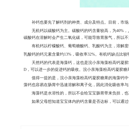
补钙也要先了解钙剂的种类、成分及特点。目前，市场
无机钙以碳酸钙为主。碳酸钙的钙含量较高，为
4
0%
，
碳酸钙在溶解时会产生二氧化碳，可能导致胃胀气，所以不
有机钙以柠檬酸钙、葡萄糖酸钙、乳酸钙为主，溶解度
乳酸钙的钙元素含量约
13%，吸收率32%。
有机钙缺点比较
天然钙的代表是海藻钙，这也是
浣小亲海藻粉高钙凝胶
D，可以进一步的促进钙的吸收
。
浣小亲海藻粉高钙凝胶糖
值得一提的是，
浣小亲海藻粉高钙凝胶糖果
的
海藻钙中
藻钙也容易在肠胃中迅速溶解和离子化，因此消化吸收率与
海藻钙是水溶性的，所以不会给宝宝肠胃带来负担，也
如果父母想知道宝宝体内的钙含量是否达标，可以通过