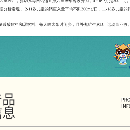
入量表》
，
婴幼儿每日钙适宜摄入量按年龄段分为，
0－6个月是300 mg，
据分析发现，
2
-
11岁儿童的钙摄入量平均不到300mg/日，11
-
18岁儿童的
大量碳酸饮料和甜饮料、每天晒太阳时间少，且补充维生素D、运动量不够