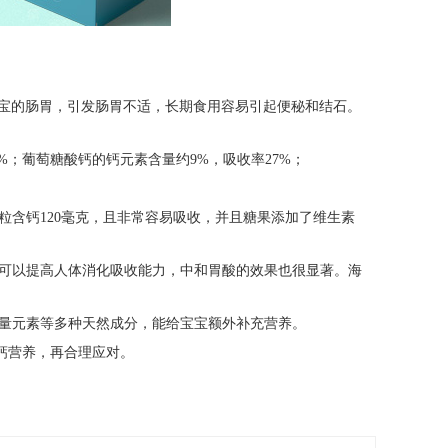
宝的肠胃，引发肠胃不适，长期食用容易引起便秘和结石。
%
；葡萄糖酸钙的钙元素含量约
9%，吸收率27%；
粒含钙
120毫克，且非常容易吸收，并且
糖果
添加了维生素
可以提高人体消化吸收能力
，中和胃酸的效果也很显著。海
量元素等多种天然成分
，能给宝宝额外补充营养。
钙营养，再合理应对。