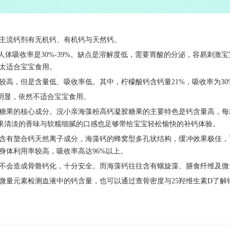
主流钙剂有无机钙、有机钙与天然钙。
人体吸收率是
3
0%-39%
。缺点是溶解度低，需要胃酸的分泌，容易刺激宝
太适合宝宝食用。
较高，但是含量低、吸收率低。其中，柠檬酸钙含钙量
2
1%
，吸收率为
3
0
明显，依然不适合宝宝食用。
糖果
的核心成分。
浣小亲海藻粉高钙凝胶糖果
的主要特色是钙含量高，每
果
清淡的香味与软糯细腻的口感也足够带给宝宝轻松愉快的补钙体验。
含有螯合钙天然离子成分，海藻钙的蜂窝型多孔状结构，缓冲效果极佳，
身体利用率较高，吸收率高达
96%以上
。
不会造成骨骼钙化，十分安全。而海藻钙往往含有
螺旋藻、膳食纤维及微
微量元素检测血液中的钙含量，也可以通过查
骨密度与
25羟
维生素
D
了解