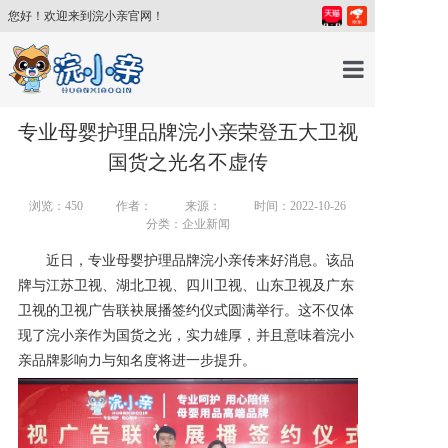
您好！欢迎来到浣小亲官网！
首页
专业母婴护理品牌浣小亲荣登五大卫视
国货之光名不虚传
产品中心
浏览：
450
作者：
来源：
时间：2022-10-26
分类：企业新闻
育儿百科
近日，专业母婴护理品牌
浣小亲
传来好消息。该品
牌与江苏卫视、湖北卫视、四川卫视、山东卫视及广东
育儿讲师
卫视的卫视广告联袂展播签约仪式圆满举行。这不仅体
现了
浣小亲
作为国货之光，实力雄厚，并且意味着
浣小
亲
品牌影响力与知名度将进一步提升。
关于我们
新闻中心