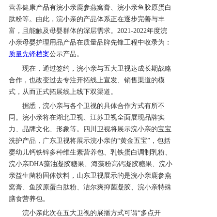
营养健康产品有
浣小亲
鹿参燕窝膏、
浣小亲
鱼胶原蛋白
肽粉等。由此，
浣小亲
的产品体系正在逐步完善与丰
富，且能触及母婴群体的深层需求。
2021-2022年度
浣
小亲
母婴护理用品产品在质量品牌先锋工程中收录为：
质量先锋档案
公示产品
。
现在，通过签约，
浣小亲
与五大卫视达成长期战略
合作，也改变过去专注开拓线上宣发、销售渠道的模
式，从而正式拓展线上线下双渠道。
据悉，
浣小亲
与各个卫视的具体合作方式有所不
同。
浣小亲
将在湖北卫视、江苏卫视全面展现品牌实
力、品牌文化、形象等。四川卫视将展示
浣小亲
的宝宝
洗护产品，广东卫视将展示
浣小亲
的
“黄金五宝”，包括
婴幼儿钙铁锌多种维生素营养包、乳铁蛋白调制乳粉、
浣小亲
D
HA
藻油凝胶糖果、海藻粉高钙凝胶糖果、
浣小
亲
益生菌粉固体饮料
，
山东卫视展示的是
浣小亲
鹿参燕
窝膏、鱼胶原蛋白肽粉、洁尔爽抑菌凝胶、
浣小亲
特殊
膳食营养包
。
浣小亲
此次在五大卫视的展播方式可谓
“多点开