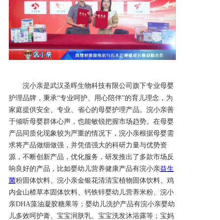
产品研发中心
真伪鉴别
电视广告
浣小亲
是
武汉圣晖生物科技有限公司旗下专业母婴
护理品牌
，秉承
“专业呵护、用心陪伴”的育儿理念，为
家庭提供安全、专业、省心的母婴护理产品。
浣小亲
善
于倾听母婴群体心声，也能敏锐把握市场趋势。在母婴
产品同质化现象较为严重的情况下，
浣小亲
根据母婴需
求将产品做细做强，并凭借强大的科研力量与优势资
源，不断创新产品，优化服务，研发推出了多款市场反
响良好的产品，比如婴幼儿营养健康产品有
浣小亲
益生
菌
粉固体饮料、
浣小亲
金银花清清宝植物固体饮料、鸡
内金山楂草本固体饮料、钙铁锌婴幼儿营养米粉、
浣小
亲
D
HA
藻油凝胶糖果等；婴幼儿洗护产品有
浣小亲
婴幼
儿多效呵护膏、宝宝润肤乳、宝宝洗发沐浴露等；宝妈