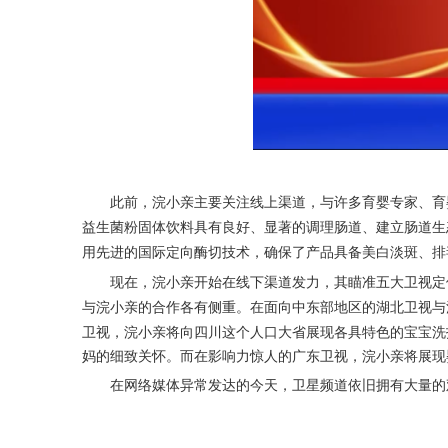
此前，
浣小亲
主要关注线上渠道，与许多育婴专家、育
益生菌粉固体饮料具有良好、显著的调理肠道、建立肠道生
用先进的国际定向酶切技术，确保了产品具备美白淡斑、排
现在，
浣小亲
开始在线下渠道发力，其瞄准五大卫视定
与
浣小亲
的合作各有侧重。在面向中东部地区的
湖北卫视与
卫视，
浣小亲
将向四川这个人口大省展现各具特色的宝宝洗
妈的细致关怀。而在影响力惊人的广东卫视，
浣小亲
将展现
在网络媒体异常发达的今天，卫星频道依旧拥有大量的