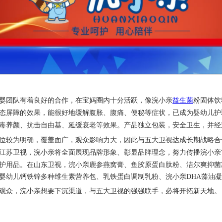
婴团队有着良好的合作，在宝妈圈内十分活跃，像
浣小亲
益生菌
粉固体饮
态屏障的效果，能很好地缓解腹胀、腹痛、便秘等症状，已成为婴幼儿护
毒养颜、抗击自由基、延缓衰老等效果。产品独立包装，安全卫生，并经
位较为明确，覆盖面广，观众影响力大，因此与五大卫视达成长期战略合
江苏卫视，
浣小亲
将全面展现品牌形象、彰显品牌理念，努力传播
浣小亲
护用品。在山东卫视，
浣小亲
鹿参燕窝膏、鱼胶原蛋白肽粉、洁尔爽抑菌
婴幼儿钙铁锌多种维生素营养包、乳铁蛋白调制乳粉、
浣小亲
D
HA
藻油凝
观众，
浣小亲
想要下沉渠道，与五大卫视的强强联手，必将开拓新天地。