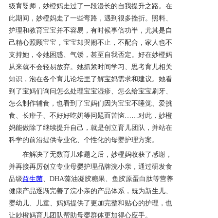
级育婴
师，妙橙妈走过了一段漫长的自我提升之路。在
此期间，妙橙妈走了一些弯路，遇到很多挫折。照料、
产品研发中心
护理和教育宝宝并不容易，有时候事倍功半，尤其是自
己精心照顾宝宝，宝宝却哭闹不止，不配合，家人也不
真伪鉴别
支持她，令她困惑、气馁，甚至自我否定。好在妙橙妈
从来就不会轻易放弃。她抓紧时间学习、思考育儿相关
电视广告
知识，泡在各个育儿论坛里了解宝妈需求和建议。她看
到了宝妈们询问怎么处理宝宝湿疹、怎么给宝宝刷牙、
怎么制作辅食，也看到了宝妈们因为宝宝不睡觉、爱挑
食、长痱子、不好好吃奶等问题而苦恼
……对此，妙橙
妈能做除了继续提升自己，就是创立育儿团队，并站在
科学的前沿提供专业化、个性化的母婴护理方案。
在解决了无数育儿难题之后，妙橙妈收获了感谢，
并再接再厉创立专业母婴护理品牌浣小亲，通过研发食
品级
益生菌
、
DHA藻油凝胶糖果
、鱼胶原蛋白肽等营养
健康产品逐渐完善了浣小亲的产品体系，既为
新生儿、
婴幼儿
、
儿童、妈妈
提供了更加完整和贴心的护理，也
让妙橙妈育儿团队帮助母婴群体更加得心应手。