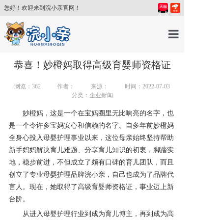
您好！欢迎来到浣小亲官网！
首页
恭喜！妙橙妈取得高级育婴师资格证
浏览：
362
作者：
来源：
时间：2022-07-03
产品中心
分类：企业新闻
妙橙妈，这是一个在宝妈圈里无比响亮的名字，也
育儿百科
是一个令许多宝妈安心和信赖的名字。自多年前妙橙妈
全身心投入母婴护理事业以来，这位母亲始终坚持帮助
育儿讲师
新手妈妈解决育儿难题、分享育儿知识的初衷，脚踏实
地，稳步前进，不但成立了颇有口碑的育儿团队，而且
创立了专业母婴护理品牌浣小亲，自己也成为了品牌代
关于我们
言人。现在，她取得了
高级育婴
师资格证，事业迈上新
台阶。
新闻中心
从进入母婴护理行业到成为育儿博主，再到成为
高