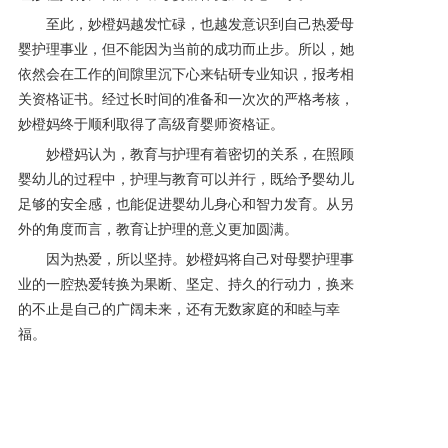
至此，妙橙妈越发忙碌，也越发意识到自己热爱母
婴护理事业，但不能因为当前的成功而止步。所以，她
依然会在工作的间隙里沉下心来钻研专业知识，报考相
关资格证书。经过长时间的准备和一次次的严格考核，
妙橙妈终于顺利取得了
高级育婴
师资格证。
妙橙妈认为，教育与护理有着密切的关系，在照顾
婴幼儿的过程中，护理与教育可以并行，既给予婴幼儿
足够的安全感，也能促进婴幼儿身心和智力发育。从另
外的角度而言，教育让护理的意义更加圆满。
因为热爱，所以坚持。妙橙妈将自己对母婴护理事
业的一腔热爱转换为果断、坚定、持久的行动力，换来
的不止是自己的广阔未来，还有无数家庭的和睦与幸
福。
上一篇: “干货”满满！ 盘点妙橙妈这些年解决的育儿难题
下一篇: 浣小亲作为一个国民品牌，从成立到现在再到与CCTV的合作，迈出一个又一个坚实的脚步