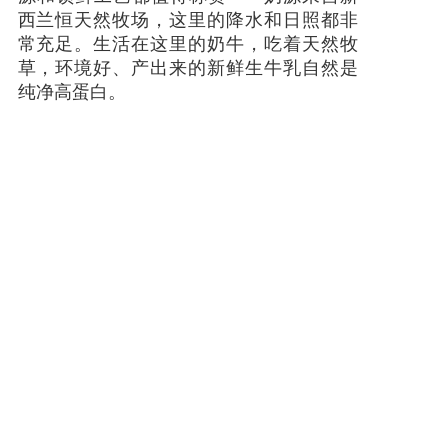
西兰恒天然牧场，这里的降水和日照都非
常充足。生活在这里的奶牛，吃着天然牧
草，环境好、产出来的新鲜生牛乳自然是
纯净高蛋白。
5 岁前宝宝处于免疫功能不全期，很多妈妈
却忽视了孩子免疫力的持续加强，加上宝
宝进入幼儿园、集体活动增加，容易因为
免疫力下降而容易生病。那么在宝宝生命
成长期的前2000天，合理增强宝宝自身免
疫力要注重起来。
浣小亲乳铁蛋白与央视合作，选择了
CCTV7展播品牌的形象，能够在央视投放
的企业，都是经过央视严格审查才能播出
的，资质不全，产品品质不过关，都不会
审核通过，也就不能在央视播出。通过央
视品牌展播和形成品牌差异，为浣小亲品
牌背书和品质背书，让消费者更加信赖！