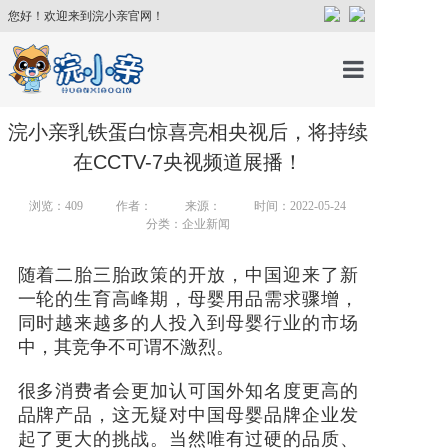
您好！欢迎来到浣小亲官网！
首页
浣小亲乳铁蛋白惊喜亮相央视后，将持续
在CCTV-7央视频道展播！
产品中心
浏览：
409
作者：
来源：
时间：2022-05-24
分类：企业新闻
育儿百科
随着二胎三胎政策的开放，中国迎来了新
一轮的生育高峰期，母婴用品需求骤增，
育儿讲师
同时越来越多的人投入到母婴行业的市场
中，其竞争不可谓不激烈。
关于我们
很多消费者会更加认可国外知名度更高的
品牌产品，这无疑对中国母婴品牌企业发
新闻中心
起了更大的挑战。当然唯有过硬的品质、