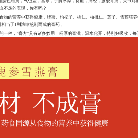
，比如脸色暗黄，气色差，宫寒，手脚冰凉，贫血，痛经，腰酸背痛，关节
血不足的表现，你有吗？
食物的营养中获得健康，蜂蜜、枸杞子、桃仁、核桃仁、莲子、雪莲培养
料相当于1副浓缩熬制而成的膏药，
的一种，
“膏方”具有诸多妙用，稠厚的膏滋，温水化开，特别好吸收，每