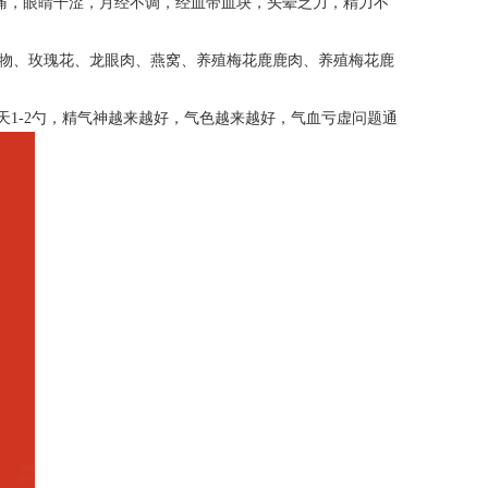
疼痛，眼睛干涩，月经不调，经血带血块，头晕乏力，精力不
物、玫瑰花、龙眼肉、燕窝、养殖梅花鹿鹿肉、养殖梅花鹿
天1-2勺，精气神越来越好，气色越来越好，气血亏虚问题通