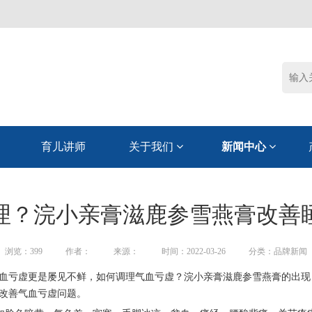
育儿讲师
关于我们
新闻中心
理？浣小亲膏滋鹿参雪燕膏改善
浏览：
399
作者：
来源：
时间：2022-03-26
分类：品牌新闻
血亏虚更是屡见不鲜，如何调理气血亏虚？
浣小亲膏滋鹿参雪燕膏
的出现
改善气血亏虚问题。