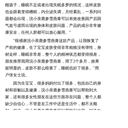
顾孩子，睡眠不足或者出现失眠多梦的情况，这样皮肤
也会跟着变得糟糕，内分泌失调，月经紊乱，一系列问
题都会出现，浣小亲鹿参雪燕膏可以有效改善因产后因
气血亏虚而出现的身体和皮肤问题，产品的成分非常健
康安全，任何人群都可以放心服用。
”
“很感谢浣小亲鹿参雪燕膏这款产品，让我恢复了
产前的健康，生了宝宝皮肤变得非常粗糙没有弹性，身
材走样，睡眠非常差，整个人的精神状态都变得很差，
朋友推荐我用浣小亲鹿参雪燕膏，用了2个多月，效果
挺明显的，皮肤不那么暗黄了，睡眠也好了很多。”用
户张女士说。
因为生宝宝，很多妈妈付出了很多，包括自己的身
材和容貌以及健康，浣小亲鹿参雪燕膏可以帮助到大
家，还有很多女性朋友在这些方面存在问题，整个人都
缺少自信心，不管是在工作中还是生活中，都不太顺
利，相信，浣小亲鹿参雪燕膏可以帮助到大家，打造白
皙的皮肤和健康的身体，一切都变得那么美好，亿万女
性朋友的福音。