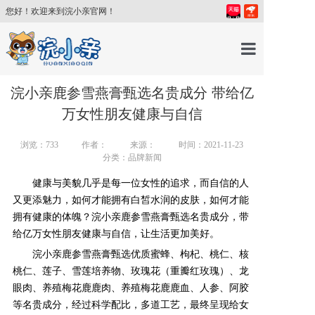
您好！欢迎来到浣小亲官网！
首页
浣小亲鹿参雪燕膏甄选名贵成分 带给亿
万女性朋友健康与自信
产品中心
浏览：
733
作者：
来源：
时间：2021-11-23
分类：品牌新闻
育儿百科
健康与美貌几乎是每一位女性的追求，而自信的人
又更添魅力，如何才能拥有白皙水润的皮肤，如何才能
育儿讲师
拥有健康的体魄？浣小亲鹿参雪燕膏甄选名贵成分，带
给亿万女性朋友健康与自信，让生活更加美好。
浣小亲鹿参雪燕膏甄选优质蜜蜂、枸杞、桃仁、核
关于我们
桃仁、莲子、雪莲培养物、玫瑰花（重瓣红玫瑰）、龙
眼肉、养殖梅花鹿鹿肉、养殖梅花鹿鹿血、人参、阿胶
新闻中心
等名贵成分，经过科学配比，多道工艺，最终呈现给女