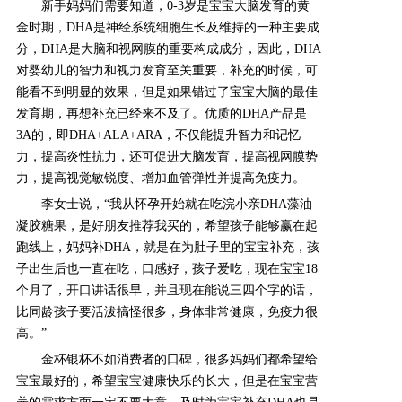
新手妈妈们需要知道，0-3岁是宝宝大脑发育的黄
金时期，
DHA是神经系统细胞生长及维持的一种主要成
分，
DHA是大脑和视网膜的重要构成成分，因此，
DHA
对
婴幼儿的智力和视力发育至关重要，补充的时候，可
能看不到明显的效果，但是如果错过了宝宝大脑的最佳
发育期，再想补充已经来不及了。优质的DHA产品是
3A的，即DHA+ALA+ARA，不仅能提升智力和记忆
力，提高炎性抗力，还可促进大脑发育，提高视网膜势
力，提高视觉敏锐度、增加血管弹性并提高免疫力。
李女士说，
“我从怀孕开始就在吃
浣小亲
DHA藻油
凝胶糖果
，是好朋友推荐我买的，希望孩子能够赢在起
跑线上，妈妈补DHA，就是在为肚子里的宝宝补充，孩
子出生后也一直在吃，口感好，孩子爱吃，现在宝宝18
个月了，开口讲话很早，并且现在能说三四个字的话，
比同龄孩子要活泼搞怪很多，身体非常健康，免疫力很
高。”
金杯银杯不如消费者的口碑，很多妈妈们都希望给
宝宝最好的，希望宝宝健康快乐的长大，但是在宝宝营