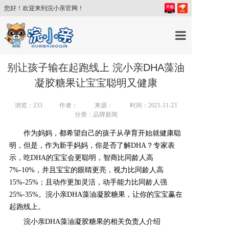
您好！欢迎来到浣小亲官网！
首页
别让孩子输在起跑线上 浣小亲DHA藻油
凝胶糖果让宝宝聪明又健康
产品中心
浏览：
233
作者：
来源：
时间：2021-11-23
分类：品牌新闻
育儿百科
作为妈妈，都希望自己的孩子从孕育开始就健康聪
明，但是，作为新手妈妈，你是否了解DHA？专家表
育儿讲师
示，吃
DHA的宝宝
会更聪明，智商比同龄人高
7%-10%
，并且宝宝的眼睛更亮，视力比同龄人高
15%-25%
；且动作更加灵活，动手能力比同龄人强
关于我们
25%-35%
。浣小亲
DHA藻油凝胶糖果
，让你的宝宝赢在
起跑线上。
新闻中心
浣小亲
DHA藻油凝胶糖果
的相关负责人介绍