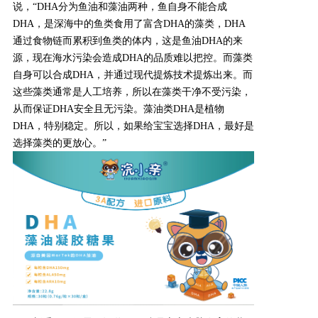
说，
“
DHA分为鱼油和藻油两种，鱼自身不能合成
DHA，是深海中的鱼类食用了富含DHA的藻类，DHA
产品研发中心
通过食物链而累积到鱼类的体内，这是鱼油DHA的来
源，现在海水污染会造成DHA的品质难以把控。而藻类
真伪鉴别
自身可以合成
DHA，并通过现代提炼技术提炼出来。而
这些藻类通常是人工培养，所以在藻类干净不受污染，
从而保证DHA安全
且无污染。藻油类
DHA是植物
电视广告
DHA，特别稳定
。所以，如果给宝宝选择DHA，最好是
选择藻类的更放心。”