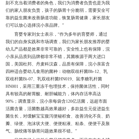
刻不充当着消费者的角色，我们为消费者负责也是为我
们的家人朋友负责，孩子的肠胃十分脆弱，需要安全可
产品研发中心
靠的益生菌来改善肠道功能，恢复肠胃健康，家长朋友
们可以放心选择浣小亲品牌。”
真伪鉴别
育婴专家刘女士表示，“作为多年的育婴师，通过
我们的自身实践和市场调查，我们为家长朋友推荐的婴
幼儿产品都是效果非常可靠的，安全性上也有保障，浣
电视广告
小亲从品质到品牌都非常不错，其菌株源于两大进口
国，美国杜邦、丹麦科汉森，品质有保障，浣小亲富含
四种适合婴幼儿食用的菌种：动物双歧杆菌Bb-12、乳
双歧杆菌Bi-07、乳双歧杆菌HN019、鼠李糖乳杆菌
HN001，采用三重冻干包埋技术，保持菌体活性，同时
具有较高的耐胃酸、耐胆碱能力，体内存活率高达
90%；调查显示，浣小亲每袋含120亿活菌，远超市面
活菌含量，活菌数越高效果越好，多款益生元促进益生
菌生长，对缓解宝宝腹泻便秘积食、改善消化不良、奶
瓣、绿便、泡沫状大便、便便粘液、粘条、便便干及胀
气、肠绞痛等肠胃问题效果很不错。”