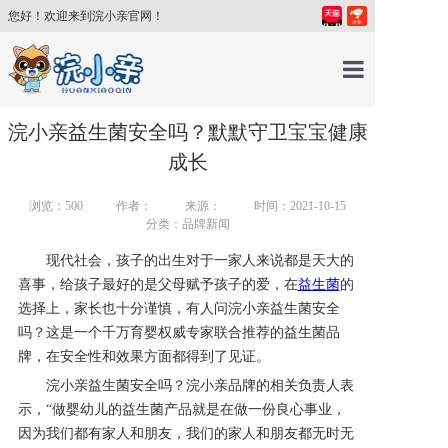
您好！欢迎来到浣小亲官网！
首页
浣小亲益生菌安全吗？默默守卫宝宝健康
成长
产品中心
浏览：
500
作者：
来源：
时间：2021-10-15
分类：品牌新闻
育儿百科
现代社会，孩子的出生对于一家人来说都是天大的
喜事，给孩子最好的是父母赋予孩子的爱，在
益生菌
的
育儿讲师
选择上，家长也十分谨慎，有人问浣小亲益生菌安全
吗？这是一个千万育婴权威专家联合推荐的益生菌品
牌，在安全性和效果方面都得到了见证。
关于我们
浣小亲益生菌安全吗？浣小亲品牌的相关负责人表
示，“做婴幼儿的益生菌产品就是在做一份良心事业，
新闻中心
因为我们都有家人和朋友，我们的家人和朋友都无时无