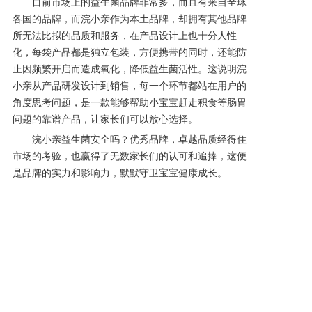
目前市场上的益生菌品牌非常多，而且有来自全球
各国的品牌，而浣小亲作为本土品牌，却拥有其他品牌
所无法比拟的品质和服务，在产品设计上也十分人性
化，每袋产品都是独立包装，方便携带的同时，还能防
止因频繁开启而造成氧化，降低益生菌活性。这说明浣
小亲从产品研发设计到销售，每一个环节都站在用户的
角度思考问题，是一款能够帮助小宝宝赶走积食等肠胃
问题的靠谱产品，让家长们可以放心选择。
浣小亲益生菌安全吗？优秀品牌，卓越品质经得住
市场的考验，也赢得了无数家长们的认可和追捧，这便
是品牌的实力和影响力，默默守卫宝宝健康成长。
上一篇: 浣小亲益生菌安全吗？产品效果显著
下一篇: 浣小亲益生菌安全吗？ 全国千名育婴权威专家联合推荐