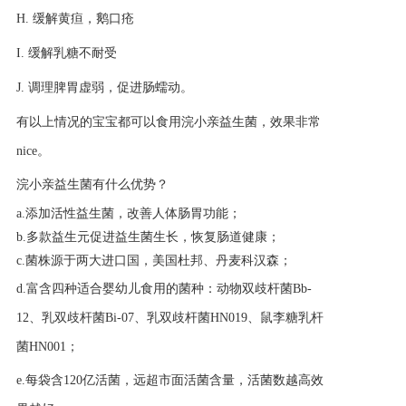
H.
缓解黄疸，鹅口疮
I.
缓解乳糖不耐受
J.
调理脾胃虚弱，促进肠蠕动。
有以上情况的宝宝都可以食用浣小亲益生菌，效果非常
nice。
浣小亲益生菌有什么优势？
a.添加活性益生菌，改善人体肠胃功能；
b.多款益生元促进益生菌生长，恢复肠道健康；
c.菌株源于两大进口国，美国杜邦、丹麦科汉森；
d.富含四种适合婴幼儿食用的菌种：动物双歧杆菌Bb-
12、乳双歧杆菌Bi-07、乳双歧杆菌HN019、鼠李糖乳杆
菌HN001；
e.每袋含120亿活菌，远超市面活菌含量，活菌数越高效