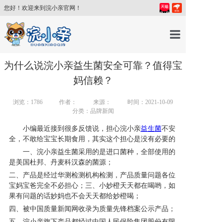
您好！欢迎来到浣小亲官网！
首页
为什么说浣小亲益生菌安全可靠？值得宝
妈信赖？
产品中心
浏览：
1786
作者：
来源：
时间：2021-10-09
分类：品牌新闻
育儿百科
小编最近接到很多反馈说，担心浣小亲
益生菌
不安
全，不敢给宝宝长期食用，其实这个担心是没有必要的
育儿讲师
一、
浣小亲益生菌采用的是进口菌种，全部使用的
是
美国杜邦、丹麦科汉森的菌源；
二、产品是经过华测检测机构检测，产品质量问题各位
关于我们
宝妈宝爸完全不必担心；三、小妙橙天天都在喝哟，如
果有问题的话妙妈也不会天天都给妙橙喝；
四、被中国质量新闻网收录为质量先锋档案公示产品；
新闻中心
五，浣小亲旗下产品都经过中国人民保险集团股份有限