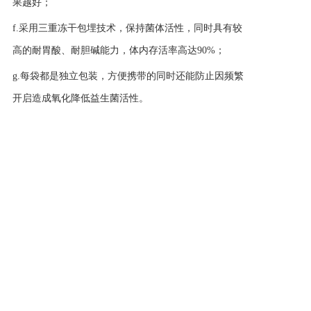
果越好；
f.采用三重冻干包埋技术，保持菌体活性，同时具有较
高的耐胃酸、耐胆碱能力，体内存活率高达90%；
g.每袋都是独立包装，方便携带的同时还能防止因频繁
开启造成氧化降低益生菌活性。
作为专注婴幼儿益生菌的国产品牌，浣小亲从成立
之日起
致力于创建母婴护理用品新概念，打造行业模式
新标杆，并不断地为家庭提供更安全、更专业、更省心
的母婴护理产品。
上一篇: 浣小亲益生菌安全吗？ 全国千名育婴权威专家联合推荐
下一篇: 宝宝上火的症状是什么？上火之后怎么处理？