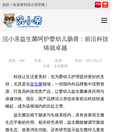
您好！欢迎来到浣小亲官网！
首页
浣小亲益生菌呵护婴幼儿肠胃：前沿科技
铸就卓越
产品中心
浏览：
488
作者：
来源：
时间：2021-09-22
分类：企业新闻
育儿百科
科技让生活更美好，也为婴幼儿护理提供更好的支
持，尤其是在
益生菌
领域，一些国内外品牌集中优势资
育儿讲师
源，打造高科技优质产品，让婴幼儿益生菌兼具药用与
保健功效。现在，国产品牌浣小亲也依靠前沿科技快速
崛起，成为该领域内的后起之秀。
关于我们
益生菌定植于肠道与生殖系统内，具有改善宿主微
生态平衡的作用。
相关研究表明，益生菌能够调节肠道
新闻中心
微生态、改善消化功能。
还有研究提示益生菌对儿童发