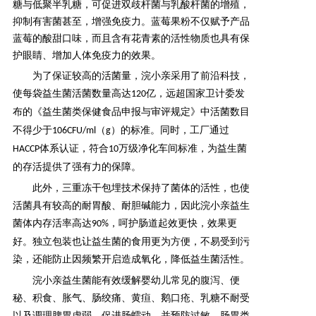
糖与低聚半乳糖，可促进双歧杆菌与乳酸杆菌的增殖，
抑制有害菌甚至，增强免疫力。蓝莓果粉不仅赋予产品
蓝莓的酸甜口味，而且含有花青素的活性物质也具有保
护眼睛、增加人体免疫力的效果。
为了保证较高的活菌量，浣小亲采用了前沿科技，
使每袋益生菌活菌数量高达
亿，远超国家
卫计委发
120
布的《益生菌类保健食品申报与审评规定》
中
活菌数目
不得少于
（
）
的标准。同时，工厂通过
106CFU/ml
g
体系认证，符合
万级净化车间标准，为益生菌
HACCP
10
的存活提供了强有力的保障。
此外，
三重冻干包埋技术保持了菌体的活性
，也使
活菌具有
较高的耐胃酸、耐胆碱能力，
因此浣小亲益生
菌
体内存活率高达
，呵护肠道起效更快，效果更
90%
好。独立包装也让益生菌的
食用更为方便，不易受到污
染
，还能防止因频繁开启造成氧化，降低益生菌活性。
浣小亲益生菌能有效缓解婴幼儿常见的腹泻、便
秘、积食、胀气、肠绞痛、黄疸、鹅口疮、乳糖不耐受
以及调理脾胃虚弱，促进肠蠕动，并预防过敏、肠胃类