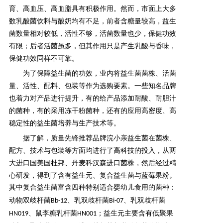
育、高血压、高血脂具有积极作用。然而，市面上大多
产品研发中心
数乳酸菌饮料与酸奶均有不足，前者含糖量较高，益生
菌数量相对较低，活性不够，活菌数量也少，保健功效
有限；后者活菌虽多，但其作用只是产生乳酸与香味，
真伪鉴别
保健功效同样不可靠。
为了保障益生菌的功效，业内将益生菌菌株、活菌
电视广告
量、活性、配料、包装等作为选购要素。一些知名品牌
也着力对产品进行提升，有的给产品添加耐酸、耐胆汁
的菌种，有的采用冻干粉菌种，还有的应用高密度、高
稳定性的益生菌培养与生产技术等。
据了解，
质量先锋推荐品牌
浣小亲益生菌在菌株、
配方、技术与包装等方面均进行了高科技的投入，从两
大进口国
美国杜邦、丹麦科汉森进口菌株，然后经过精
心研发，得到了含有益生元、复合益生菌与蓝莓果粉。
其中复合益生菌
富含四种特别适合婴幼儿食用的菌种：
动物双歧杆菌
、乳双歧杆菌
、乳双歧杆菌
Bb-12
Bi-07
、鼠李糖乳杆菌
；
益生元主要含有低聚果
HN019
HN001