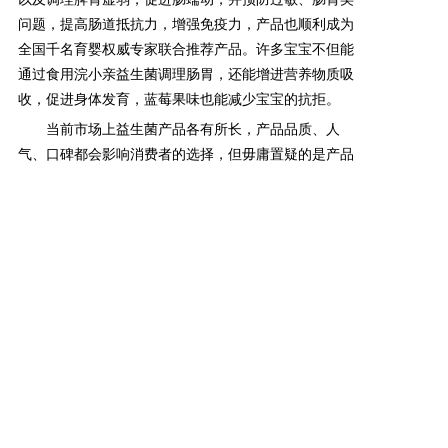
问题，提高肠道抵抗力，增强免疫力，产品也顺利成为
全国千名育婴权威专家联合推荐产品。
许多宝宝不但能
通过食用浣小亲益生菌调理肠胃，还能增进营养物质吸
收，促进身体发育，蓝莓果味也能减少宝宝的抗拒。
当前市场上益生菌产品各有所长，产品品质、人
气、口碑都会影响消费者的选择，但毋庸置疑的是产品
品质过硬，必然能在市场内占据一席之地。
上一篇: 浣小亲金银花清清宝固体饮料让宝宝舒服过夏天
下一篇: 母婴护理品牌浣小亲优势产品出击 高科技澎湃发展动力
Copyright @ 2019-2022 武汉圣晖生物科技有限公司 All rights
reserved.
备案编号：鄂ICP备2021011855号-1
鄂公网安备 42018502005323号