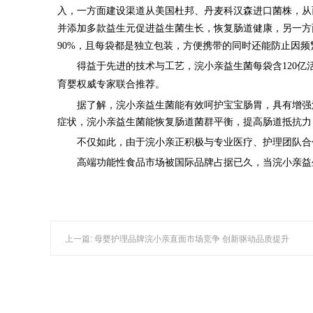
入，一方面建设渠道从
美国杜邦、丹麦科汉森进口菌株，从而让
并添加多款益生元促进益生菌生长，恢复肠道健康，另一方
90%，且每袋都是独立包装，方便携带的同时还能防止因
得益于先进的技术与工艺，浣小亲益生菌每袋含120亿
育婴权威专家联合推荐
。
据了解，浣小亲益生菌能有效呵护宝宝肠胃，具有增强
症状，浣小亲益生菌能恢复肠道菌群平衡，提高肠道抵抗力
不仅如此，由于浣小亲正积极与专业医疗、护理团队合
高端功能性食品市场被国际品牌占据已久，当浣小亲益
上一篇: 母婴护理品牌浣小亲直面市场竞争 创新驱动品质提升