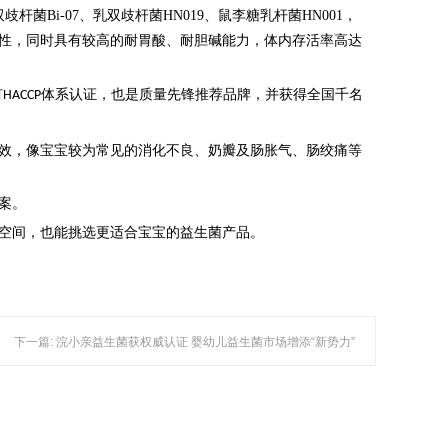
Bi-07、乳双歧杆菌HN019、鼠李糖乳杆菌HN001，
性，同时具有较高的耐胃酸、耐胆碱能力，体内存活率高达
有
体系认证
，也是
质量先锋推荐品牌，并获得全国千名
HACCP
效，像宝宝较为常见的消化不良、奶瓣及肠胀气、肠绞痛等
案。
空间，也能挑选更适合宝宝的益生菌产品。
下一篇: 浣小亲益生菌获权威认证 婴幼儿益生菌市场增添“新势力”