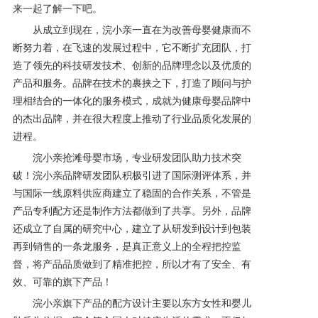
来一起了解一下吧。
产品研发中心
从成立到现在，浣小亲一直在为改善母婴健康而不
断努力着，在飞速的发展过程中，它不断扩充团队，打
造了领先的科技研发技术、创新的品牌理念以及优质的
真伪鉴别
产品和服务。品牌在技术的裹挟之下，打造了顾问与护
理相结合的一体化的服务模式，成就为健康母婴品牌中
电视广告
的杰出品牌，并在很大程度上推动了行业品质化发展的
进程。
浣小亲抢滩母婴市场，专业研发团队助力技术突
破！浣小亲品牌研发团队积极引进了国际测评体系，并
与国际一线原料供应商建立了稳固的合作关系，不管是
产品专利配方还是制作方法都做到了共享。另外，品牌
还成立了自属的研究中心，建立了从研发到设计到包装
再到销售的一条龙服务，是真正意义上的全程把控监
督，将产品品质做到了精准把控，所以才有了安全、有
效、可靠的旗下产品！
浣小亲旗下产品的配方设计主要以东方女性和婴儿