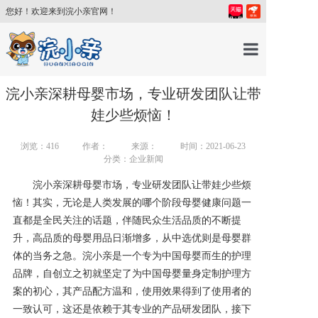
您好！欢迎来到浣小亲官网！
首页
浣小亲深耕母婴市场，专业研发团队让带
娃少些烦恼！
产品中心
浏览：
416
作者：
来源：
时间：2021-06-23
分类：企业新闻
育儿百科
浣小亲深耕母婴市场，专业研发团队让带娃少些烦
恼！其实，无论是人类发展的哪个阶段母婴健康问题一
育儿讲师
直都是全民关注的话题，伴随民众生活品质的不断提
升，高品质的母婴用品日渐增多，从中选优则是母婴群
体的当务之急。浣小亲是一个专为中国母婴而生的护理
关于我们
品牌，自创立之初就坚定了为中国母婴量身定制护理方
案的初心，其产品配方温和，使用效果得到了使用者的
新闻中心
一致认可，这还是依赖于其专业的产品研发团队，接下