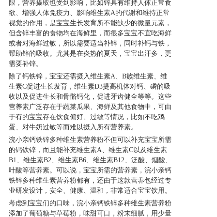
限，营养摄取也受到影响，比如锌具有维持人体正常食
欲、增强人体免疫力、影响维生素A的代谢和维持正常
产品研发中心
视觉的作用，是宝宝生长发育所不能缺少的微量元素，
但含锌丰富的食物均在海鲜里，而很多宝宝不宜吃海鲜
或者对海鲜过敏，所以需要适当补锌，同时补钙与铁，
真伪鉴别
帮助锌的吸收。尤其是在炎热的夏天，宝宝出汗多，更
需要补锌。
除了钙铁锌，宝宝还需摄入维生素A、B族维生素、维
电视广告
生素C促进生长发育，维生素D3提高机体对钙、磷的吸
收以及促进生长和骨骼钙化，促进牙齿健全等等。这些
营养素广泛存在于蔬菜瓜果、海鲜及其他食物中，可由
于有的宝宝存在饮食偏好、过敏等情况，比如不吃鸡
蛋、对牛奶过敏等而难以摄入所有营养素。
浣小亲钙铁锌多种维生素营养粉不但可以补充宝宝所需
的钙铁锌，而且能补充维生素A、维生素C以及维生素
B1、维生素B2、维生素B6、维生素B12、泛酸、烟酸、
叶酸等营养素。可以说，宝宝所需的营养素，浣小亲钙
铁锌多种维生素营养粉都有，还由于这款营养包经过专
业研发设计，安全、健康、温和，非常适合宝宝饮用。
考虑到宝宝们的口味，浣小亲钙铁锌多种维生素营养粉
添加了葡萄糖与草莓粉，味甜可口，粉末细腻，用少量