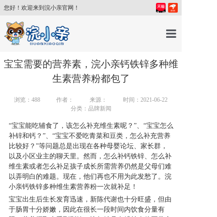
您好！欢迎来到浣小亲官网！
首页
宝宝需要的营养素，浣小亲钙铁锌多种维
生素营养粉都包了
产品中心
浏览：
488
作者：
来源：
时间：2021-06-22
分类：品牌新闻
育儿百科
“宝宝能吃辅食了，该怎么补充维生素呢？”、“宝宝怎么
补锌和钙？”、“宝宝不爱吃青菜和豆类，怎么补充营养
比较好？”等问题总是出现在各种母婴论坛、家长群，
育儿讲师
以及小区业主的聊天里。然而，怎么补钙铁锌、怎么补
维生素或者怎么补足孩子成长所需营养仍然是父母们难
以弄明白的难题。现在，他们再也不用为此发愁了。浣
关于我们
小亲钙铁锌多种维生素营养粉一次就补足！
宝宝出生后生长发育迅速，新陈代谢也十分旺盛，但由
新闻中心
于肠胃十分娇嫩，因此在很长一段时间内饮食分量有