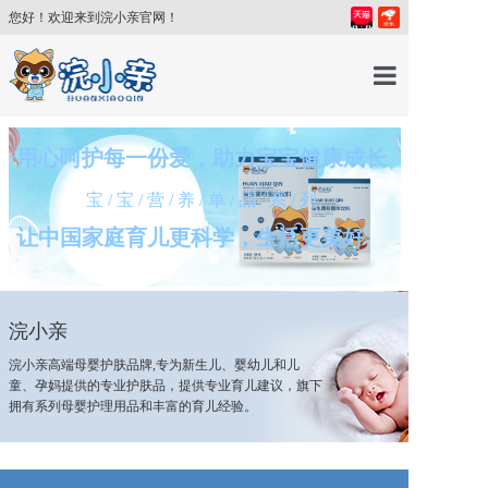
您好！欢迎来到浣小亲官网！
首页
用心呵护每一份爱，助力宝宝健康成长
宝/宝/营/养/单/品/系/列
产品中心
让中国家庭育儿更科学，生活更美好
育儿百科
浣小亲
育儿讲师
浣小亲高端母婴护肤品牌,专为新生儿、婴幼儿和儿
童、孕妈提供的专业护肤品，提供专业育儿建议，旗下
关于我们
拥有系列母婴护理用品和丰富的育儿经验。
新闻中心